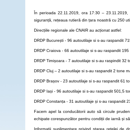
În perioada 22.11.2019, ora 17:30 – 23.11.2019, 
siguranță, rețeaua rutieră din țara noastră cu 250 ut
Direcțiile regionale ale CNAIR au acționat astfel:
DRDP București - 96 autoutilaje si s-au raspandit 71
DRDP Craiova - 66 autoutilaje si s-au raspandit 195
DRDP Timișoara - 7 autoutilaje si s-au raspindit 32 
DRDP Cluj – 2 autoutilaje si s-au raspandit 2 tone m
DRDP Brașov - 23 autoutilaje si s-au raspandit 61 t
DRDP Iași - 96 autoutilaje si s-au raspandit 501,5 t
DRDP Constanța - 31 autoutilaje și s-au raspandit 2
Facem apel la conducătorii auto să circule prudent
echipate corespunzător pentru condiții de iarnă și să s
Informaţii suplimentare privind starea reţelei de 