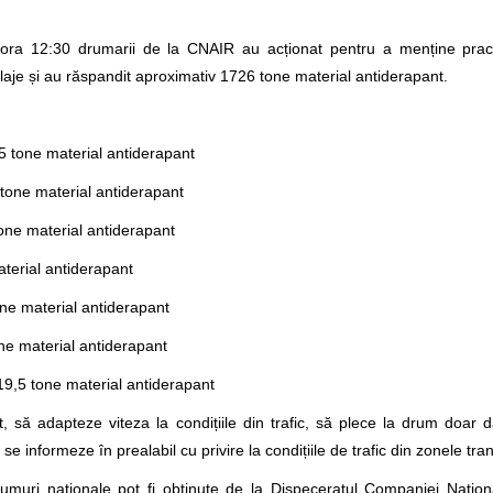
ora 12:30 drumarii de la CNAIR au acționat pentru a menține practic
ilaje și au răspandit aproximativ 1726 tone material antiderapant.
5 tone material antiderapant
 tone material antiderapant
tone material antiderapant
aterial antiderapant
one material antiderapant
one material antiderapant
19,5 tone material antiderapant
, să adapteze viteza la condițiile din trafic, să plece la drum doar 
e informeze în prealabil cu privire la condițiile de trafic din zonele tran
drumuri naţionale pot fi obţinute de la Dispeceratul Companiei Naţio