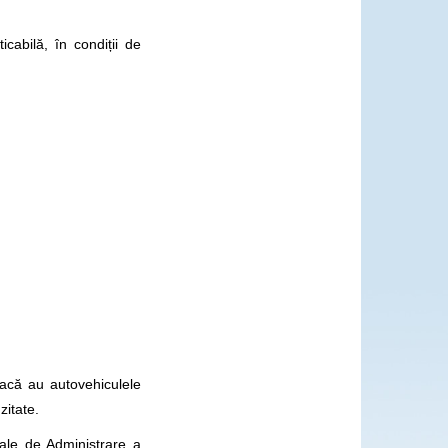
abilă, în condiții de
dacă au autovehiculele
zitate.
nale de Administrare a