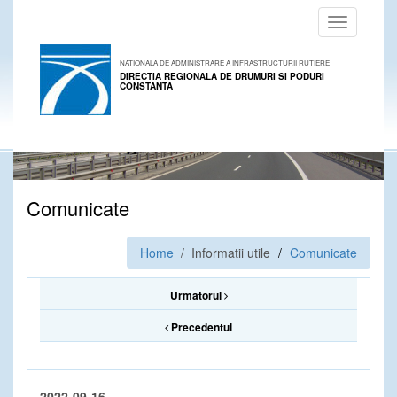
Toggle
navigation
NATIONALA DE ADMINISTRARE A INFRASTRUCTURII RUTIERE
DIRECTIA REGIONALA DE DRUMURI SI PODURI
CONSTANTA
Comunicate
Home
/ Informatii utile
Comunicate
Urmatorul
Precedentul
2022-09-16