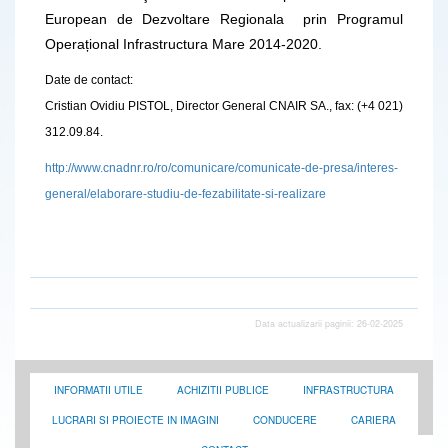
European de Dezvoltare Regionala prin Programul
Operațional Infrastructura Mare 2014-2020.
Date de contact:
Cristian Ovidiu PISTOL, Director General CNAIR SA., fax: (+4 021)
312.09.84.
http://www.cnadnr.ro/ro/comunicare/comunicate-de-presa/interes-
general/elaborare-studiu-de-fezabilitate-si-realizare
Data actualizarii paginii: 26-02-2025
INFORMATII UTILE
ACHIZITII PUBLICE
INFRASTRUCTURA
LUCRARI SI PROIECTE IN IMAGINI
CONDUCERE
CARIERA