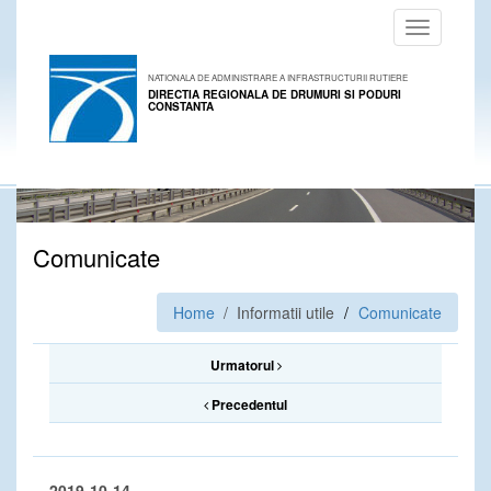
Toggle
navigation
NATIONALA DE ADMINISTRARE A INFRASTRUCTURII RUTIERE
DIRECTIA REGIONALA DE DRUMURI SI PODURI
CONSTANTA
Comunicate
Home
/ Informatii utile
Comunicate
Urmatorul
Precedentul
2019-10-14