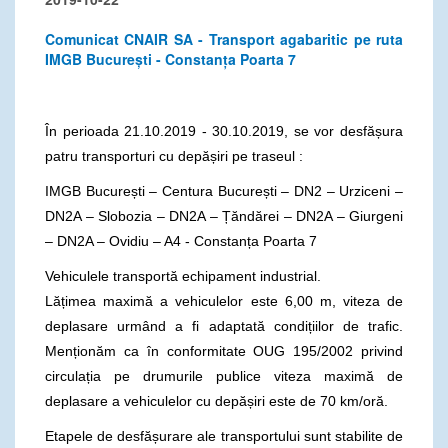
Comunicat CNAIR SA - Transport agabaritic pe ruta
IMGB București - Constanța Poarta 7
În perioada 21.10.2019 - 30.10.2019, se vor desfășura
patru transporturi cu depășiri pe traseul :
IMGB București – Centura București – DN2 – Urziceni –
DN2A – Slobozia – DN2A – Țăndărei – DN2A – Giurgeni
– DN2A – Ovidiu – A4 - Constanța Poarta 7
Vehiculele transportă echipament industrial.
Lățimea maximă a vehiculelor este 6,00 m, viteza de
deplasare urmând a fi adaptată condițiilor de trafic.
Menționăm ca în conformitate OUG 195/2002 privind
circulația pe drumurile publice viteza maximă de
deplasare a vehiculelor cu depășiri este de 70 km/oră.
Etapele de desfășurare ale transportului sunt stabilite de