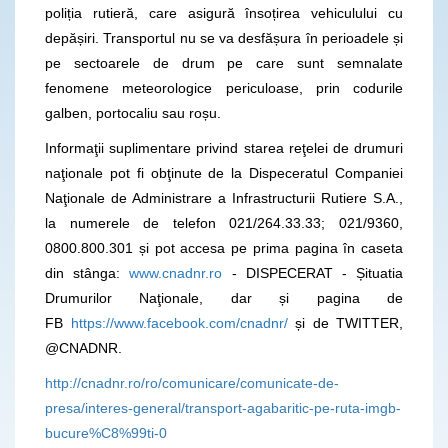
poliția rutieră, care asigură însoțirea vehiculului cu
depășiri. Transportul nu se va desfășura în perioadele și
pe sectoarele de drum pe care sunt semnalate
fenomene meteorologice periculoase, prin codurile
galben, portocaliu sau roșu.
Informaţii suplimentare privind starea reţelei de drumuri
naţionale pot fi obţinute de la Dispeceratul Companiei
Naţionale de Administrare a Infrastructurii Rutiere S.A.,
la numerele de telefon 021/264.33.33; 021/9360,
0800.800.301 și pot accesa pe prima pagina în caseta
din stânga:
www.cnadnr.ro
- DISPECERAT - Șituatia
Drumurilor Naţionale, dar și pagina de
FB
https://www.facebook.com/cnadnr/
și de TWITTER,
@CNADNR.
http://cnadnr.ro/ro/comunicare/comunicate-de-
presa/interes-general/transport-agabaritic-pe-ruta-imgb-
bucure%C8%99ti-0