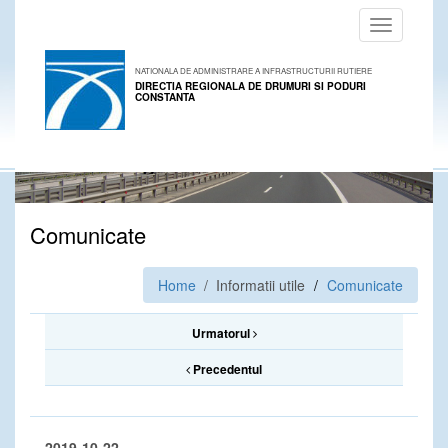
Toggle
navigation
NATIONALA DE ADMINISTRARE A INFRASTRUCTURII RUTIERE
DIRECTIA REGIONALA DE DRUMURI SI PODURI
CONSTANTA
Comunicate
Home
/ Informatii utile
Comunicate
Urmatorul
Precedentul
2019-10-22