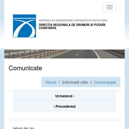
Toggle
navigation
NATIONALA DE ADMINISTRARE A INFRASTRUCTURII RUTIERE
DIRECTIA REGIONALA DE DRUMURI SI PODURI
CONSTANTA
Comunicate
Home
/ Informatii utile
Comunicate
Urmatorul
Precedentul
2019-05-31