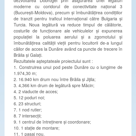
dezvoltarea Dobrogei prin asigurarea unei legături
moderne cu coridorul de conectivitate național 3
(București-Moldova), precum și îmbunătățirea condițiilor
de tranzit pentru traficul internațional către Bulgaria și
Turcia. Noua legătură va reduce timpul de călătorie,
costurile de funcționare ale vehiculelor și expunerea
populației la poluarea aerului și a zgomotului și
îmbunătățirea calității vieții pentru locuitorii de-a lungul
căilor de acces la Dunăre având ca puncte de trecere în
Brăila și Galați.
Rezultatele așteptateale proiectului sunt :
1. Construirea unui pod peste Dunăre cu o lungime de
1.974,30 m;
2. 16.940 km drum nou între Brăila și Jijila;
3. 4,366 km drum de legătură spre Măcin;
4. 2 viaducte de acces;
5. 12 poduri noi;
6. 23 structuri;
7. 1 nod rutier;
8. 7 intersecții;
9. 1 centrul de întreținere și coordonare;
10. 1 stație de montare;
11. 1 pasaj nou.