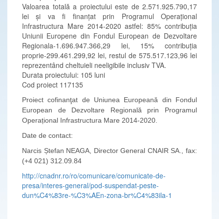
Valoarea totală a proiectului este de 2.571.925.790,17
lei și va fi finanțat prin Programul Operațional
Infrastructura Mare 2014-2020 astfel: 85% contribuția
Uniunii Europene din Fondul European de Dezvoltare
Regionala-1.696.947.366,29 lei, 15% contribuția
proprie-299.461.299,92 lei, restul de 575.517.123,96 lei
reprezentând cheltuieli neeligibile inclusiv TVA.
Durata proiectului: 105 luni
Cod proiect 117135
Proiect cofinanţat de Uniunea Europeană din Fondul
European de Dezvoltare Regională prin Programul
Operațional Infrastructura Mare 2014-2020.
Date de contact:
Narcis Ștefan NEAGA, Director General CNAIR SA., fax:
(+4 021) 312.09.84
http://cnadnr.ro/ro/comunicare/comunicate-de-
presa/interes-general/pod-suspendat-peste-
dun%C4%83re-%C3%AEn-zona-br%C4%83ila-1