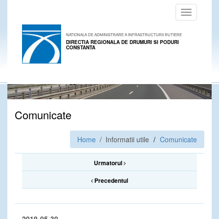
Toggle
navigation
NATIONALA DE ADMINISTRARE A INFRASTRUCTURII RUTIERE
DIRECTIA REGIONALA DE DRUMURI SI PODURI
CONSTANTA
Comunicate
Home
/ Informatii utile
Comunicate
Urmatorul
Precedentul
2019-05-30