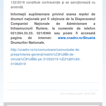
132/2018 constituie contravenţie şi se sancţionează cu
amendă.
Informaţii suplimentare privind starea reţelei de
drumuri naţionale pot fi obţinute de la Dispeceratul
Companiei Naţionale de Administrare a
Infrastructurii Rutiere, la numerele de telefon
021/264.33.33; 021/9360 sau poate fi accesată
pagina de internet:
www.cnadnr.ro/Situatia
Drumurilor Nationale.
http://cnadnr.ro/ro/comunicare/comunicate-de-
presa/interes-general/restric%C8%9Bii-de-
circula%C8%9Bie-pe-31052019-%E2%80%93-
01062019
Data actualizarii paginii: 26-02-2025