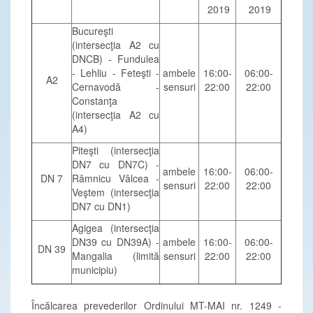
2019
2019
Bucureşti
(intersecţia A2 cu
DNCB) - Fundulea
- Lehliu - Feteşti -
ambele
16:00-
06:00-
A2
Cernavodă -
sensuri
22:00
22:00
Constanţa
(intersecţia A2 cu
A4)
Piteşti (intersecţia
DN7 cu DN7C) -
ambele
16:00-
06:00-
DN 7
Râmnicu Vâlcea -
sensuri
22:00
22:00
Veştem (intersecţia
DN7 cu DN1)
Agigea (intersecţia
DN39 cu DN39A) -
ambele
16:00-
06:00-
DN 39
Mangalia (limită
sensuri
22:00
22:00
municipiu)
Încălcarea prevederilor Ordinului MT-MAI nr. 1249 -