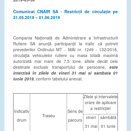
Comunicat CNAIR SA - Restricții de circulație pe
31.05.2019 – 01.06.2019
Compania Naţională de Administrare a Infrastructurii
Rutiere SA anunţă participanţii la trafic că potrivit
prevederilor Ordinului MT - MAI nr. 1249 - 132/2018,
circulaţia vehiculelor rutiere cu masa totală maximă
autorizată mai mare de 7,5 tone, altele decât cele
destinate exclusiv transportului de persoane,
este
interzisă în zilele de vineri 31 mai si sambata 01
iunie 2019,
conform tabelului anexat.
Zilele și intervalele
orare de aplicare
a restricției
Indicativ
Sens de
Traseu
vineri
sâmbătă
drum
parcurs
31 mai
01 iunie