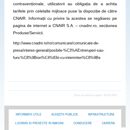
contravenționale, utilizatorii au obligația de a achita
tarifele prin celelalte mijloace puse la dispoziție de către
CNAIR. Informații cu privire la acestea se regăsesc pe
pagina de internet a CNAIR S.A. – cnadnr.ro, secțiunea
Produse/Servicii.
http://www.cnadnr.ro/ro/comunicare/comunicate-de-
presa/interes-general/posibile-%C3%AEntreruperi-sau-
func%C8%9Bion%C4%83ri-cu-intermiten%C8%9Be
Data actualizarii paginii: 26-02-2025
INFORMATII UTILE
ACHIZITII PUBLICE
INFRASTRUCTURA
LUCRARI SI PROIECTE IN IMAGINI
CONDUCERE
CARIERA