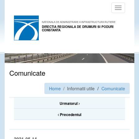
Toggle
navigation
NATIONALA DE ADMINISTRARE A INFRASTRUCTURII RUTIERE
DIRECTIA REGIONALA DE DRUMURI SI PODURI
CONSTANTA
Comunicate
Home
/ Informatii utile
Comunicate
Urmatorul
Precedentul
2021-05-14