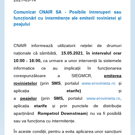
Comunicat CNAIR SA - Posibile întreruperi sau
funcționări cu intermitențe ale emiterii rovinietei și
peajului
CNAIR informează utilizatorii rețelei de drumuri
naționale că sâmbătă,
15
.05.2021
,
în intervalul orar
10:00 - 16:00,
ca urmare a unor intervenții la sistemele
informatice ce au implicații în funcționarea
corespunzătoare a SIEGMCR,
emiterea
rovinietelor
(prin
SMS
, portalul
www.erovinieta.ro
și
aplicația
etarife)
și
a
peajelor
(prin
SMS,
portalul
www.erovinieta.ro
,
aplicația
etarife
și prin punctele de distribuție
aparținând
Rompetrol Downstream
) nu va fi posibilă
sau va funcționa cu intermitențe.
În aceste condiții, pentru a evita aplicarea unor sancțiuni