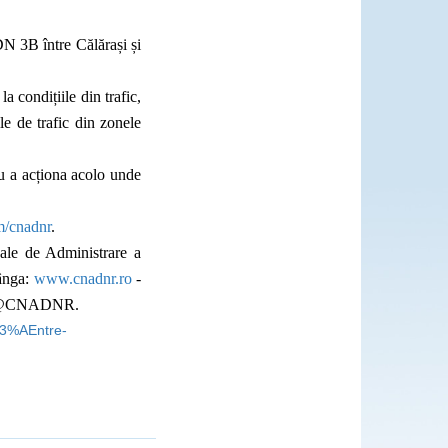
N 3B între
Călărași și
 condițiile din trafic,
le de trafic din zonele
ru a acționa acolo unde
m/cnadnr
.
nale de Administrare a
tânga:
www.cnadnr.ro
-
 @CNADNR.
C3%AEntre-