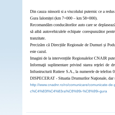
Din cauza ninsorii si a viscolului puternic ce a redus 
Gura Ialomiței (km 7+000 – km 58+000)
.
Recomandăm conducătorilor auto care se deplasează la 
să aibă autovehiculele echipate corespunzător pentru 
tranzitate.
Precizăm că Direcțiile Regionale de Dumuri și Poduri
este cazul.
Imagini de la intervențiile Regionalelor CNAIR put
Informaţii suplimentare privind starea reţelei de 
Infrastructurii Rutiere S.A., la numerele de telefon
DISPECERAT - Situatia Drumurilor Naţionale, dar 
http://www.cnadnr.ro/ro/comunicare/comunicate-d
c%C4%83l%C4%83ra%C8%99i-%C8%99i-gura