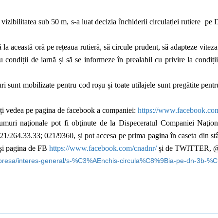
vizibilitatea sub 50 m, s-a luat decizia închiderii circulației rutiere
pe D
această oră pe rețeaua rutieră, să circule prudent, să adapteze viteza la
condiții de iarnă și să se informeze în prealabil cu privire la condiții
 sunt mobilizate pentru cod roșu și toate utilajele sunt pregătite pent
eți vedea pe pagina de facebook a companiei:
https://www.facebook.co
drumuri naţionale pot fi obţinute de la Dispeceratul Companiei Naţio
 021/264.33.33; 021/9360, și pot accesa pe prima pagina în caseta din s
și pagina de FB
https://www.facebook.com/cnadnr/
și de TWITTER,
e-presa/interes-general/s-%C3%AEnchis-circula%C8%9Bia-pe-dn-3b-%