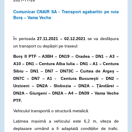
Comunicat CNAIR SA - Transport agabaritic pe ruta
Borș – Vama Veche
În perioada
27.11.2021 – 02.12.2021
se va desfășura
un transport cu depășiri pe traseul:
Borș II PTF – A3BH – DN19 – Oradea – DN1 – A3 –
A10 – DN1 – Centura Alba Iulia – DN1 – A1 – Centura
Sibiu – DN1 – DN7 – DN73C – Curtea de Argeș –
DN7C – DN7 – A1 - Centura București – DN2 –
Urziceni – DN2A - Slobozia – DN2A – Țăndărei –
DN2A – Giurgeni – DN2A – A4 – DN39 – Vama Veche
PTF.
Vehiculul transportă o structură metalică.
Lațimea maximă a vehicului este 6,2 m, viteza de
deplasare urmând a fi adaptată condițiilor de trafic.