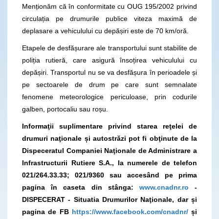
Menționăm că în conformitate cu OUG 195/2002 privind
circulația pe drumurile publice viteza maximă de
deplasare a vehiculului cu depășiri este de 70 km/oră.
Etapele de desfășurare ale transportului sunt stabilite de
poliția rutieră, care asigură însoțirea vehiculului cu
depășiri. Transportul nu se va desfășura în perioadele și
pe sectoarele de drum pe care sunt semnalate
fenomene meteorologice periculoase, prin codurile
galben, portocaliu sau roșu.
Informaţii suplimentare privind starea reţelei de
drumuri naţionale și autostrăzi pot fi obţinute de la
Dispeceratul Companiei Naţionale de Administrare a
Infrastructurii Rutiere S.A., la numerele de telefon
021/264.33.33; 021/9360
sau accesând
pe prima
pagina în caseta din stânga:
www.cnadnr.ro
-
DISPECERAT - Situatia Drumurilor Naţionale, dar și
pagina de FB
https://www.facebook.com/cnadnr/
și