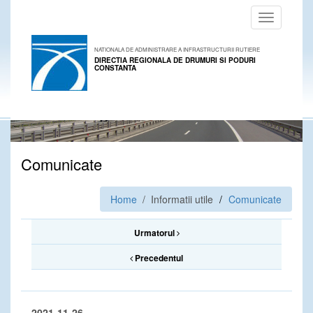
Toggle
navigation
NATIONALA DE ADMINISTRARE A INFRASTRUCTURII RUTIERE
DIRECTIA REGIONALA DE DRUMURI SI PODURI
CONSTANTA
Comunicate
Home
/ Informatii utile
Comunicate
Urmatorul
Precedentul
2021-11-26