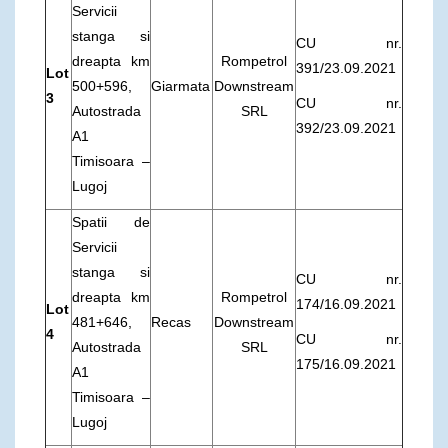
Servicii
stanga si
CU nr.
dreapta km
Rompetrol
391/23.09.2021
Lot
500+596,
Giarmata
Downstream
3
CU nr.
Autostrada
SRL
392/23.09.2021
A1
Timisoara –
Lugoj
Spatii de
Servicii
stanga si
CU nr.
dreapta km
Rompetrol
174/16.09.2021
Lot
481+646,
Recas
Downstream
4
CU nr.
Autostrada
SRL
175/16.09.2021
A1
Timisoara –
Lugoj