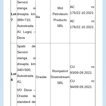
Servicii
AC nr.
stanga si
Mol
175/22.10.2021
Lot
dreapta km
Petroleum
Ilia
7
389+710,
Products
AC nr.
Autostrada
SRL
176/22.10.2021
A1 Lugoj –
Deva
Spatii de
Servicii
stanga si
dreapta km
CU nr.
340+500,
Rompetrol
93/09.09.2021
Lot
Autostrada
Orastie
Downstream
8
CU nr.
A1,
SRL
94/09.09.2021
VO Deva –
Orastie la
standard de