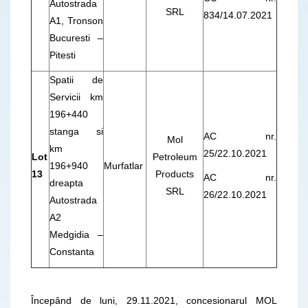
Autostrada
SRL
834/14.07.2021
A1, Tronson
Bucuresti –
Pitesti
Spatii de
Servicii km
196+440
stanga si
AC nr.
Mol
km
25/22.10.2021
Lot
Petroleum
196+940
Murfatlar
13
Products
AC nr.
dreapta
SRL
26/22.10.2021
Autostrada
A2
Medgidia –
Constanta
Începând de luni, 29.11.2021, concesionarul MOL