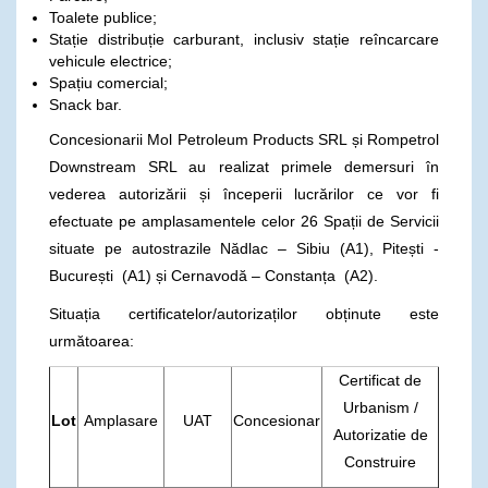
Toalete publice;
Stație distribuție carburant, inclusiv stație reîncarcare
vehicule electrice;
Spațiu comercial;
Snack bar.
Concesionarii Mol Petroleum Products SRL și Rompetrol
Downstream SRL au realizat primele demersuri în
vederea autorizării și începerii lucrărilor ce vor fi
efectuate pe amplasamentele celor 26 Spații de Servicii
situate pe autostrazile Nădlac – Sibiu (A1), Pitești -
București (A1) și Cernavodă – Constanța (A2).
Situația certificatelor/autorizaților obținute este
următoarea:
Certificat de
Urbanism /
Lot
Amplasare
UAT
Concesionar
Autorizatie de
Construire