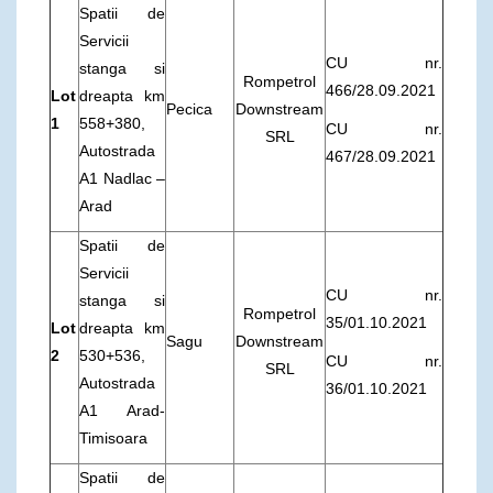
Spatii de
Servicii
CU nr.
stanga si
Rompetrol
466/28.09.2021
Lot
dreapta km
Pecica
Downstream
1
558+380,
CU nr.
SRL
Autostrada
467/28.09.2021
A1 Nadlac –
Arad
Spatii de
Servicii
CU nr.
stanga si
Rompetrol
35/01.10.2021
Lot
dreapta km
Sagu
Downstream
2
530+536,
CU nr.
SRL
Autostrada
36/01.10.2021
A1 Arad-
Timisoara
Spatii de