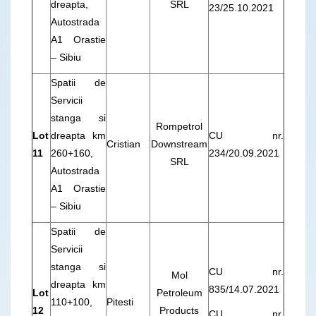
dreapta,
SRL
23/25.10.2021
Autostrada
A1 Orastie
– Sibiu
Spatii de
Servicii
stanga si
Rompetrol
Lot
dreapta km
CU nr.
Cristian
Downstream
11
260+160,
234/20.09.2021
SRL
Autostrada
A1 Orastie
– Sibiu
Spatii de
Servicii
stanga si
CU nr.
Mol
dreapta km
835/14.07.2021
Lot
Petroleum
110+100,
Pitesti
12
Products
CU nr.