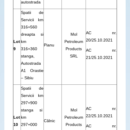
autostrada
Spatii de
Servicii km
316+560
AC nr.
dreapta si
Mol
20/25.10.2021
Lot
km
Petroleum
Pianu
9
316+360
Products
AC nr.
stanga,
SRL
21/25.10.2021
Autostrada
A1 Orastie
– Sibiu
Spatii de
Servicii km
297+900
AC nr.
stanga si
Mol
22/25.10.2021
Lot
km
Petroleum
Câlnic
10
297+000
Products
AC nr.