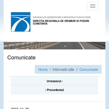
Toggle
navigation
NATIONALA DE ADMINISTRARE A INFRASTRUCTURII RUTIERE
DIRECTIA REGIONALA DE DRUMURI SI PODURI
CONSTANTA
Comunicate
Home
/ Informatii utile
Comunicate
Urmatorul
Precedentul
2021-11-25