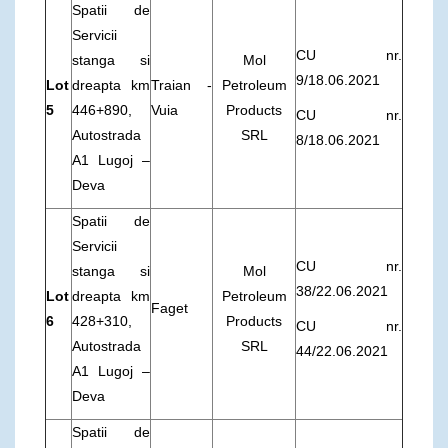
Spatii de
Servicii
CU nr.
stanga si
Mol
9/18.06.2021
Lot
dreapta km
Traian -
Petroleum
5
446+890,
Vuia
Products
CU nr.
Autostrada
SRL
8/18.06.2021
A1 Lugoj –
Deva
Spatii de
Servicii
CU nr.
stanga si
Mol
38/22.06.2021
Lot
dreapta km
Petroleum
Faget
6
428+310,
Products
CU nr.
Autostrada
SRL
44/22.06.2021
A1 Lugoj –
Deva
Spatii de