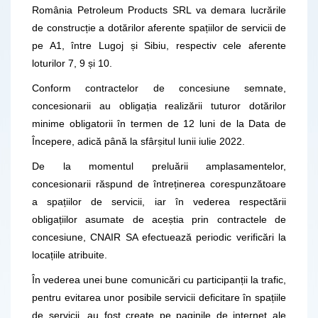
România Petroleum Products SRL va demara lucrările
de construcție a dotărilor aferente spațiilor de servicii de
pe A1, între Lugoj și Sibiu, respectiv cele aferente
loturilor 7, 9 și 10.
Conform contractelor de concesiune semnate,
concesionarii au obligația realizării tuturor dotărilor
minime obligatorii în termen de 12 luni de la Data de
Începere, adică până la sfârșitul lunii iulie 2022.
De la momentul preluării amplasamentelor,
concesionarii răspund de întreținerea corespunzătoare
a spațiilor de servicii, iar în vederea respectării
obligațiilor asumate de aceștia prin contractele de
concesiune, CNAIR SA efectuează periodic verificări la
locațiile atribuite.
În vederea unei bune comunicări cu participanții la trafic,
pentru evitarea unor posibile servicii deficitare în spațiile
de servicii, au fost create pe paginile de internet ale