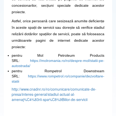
concesionarilor, secțiuni speciale dedicate acestor
proiecte.
Astfel, orice persoană care sesizează anumite deficiențe
în aceste spații de servicii sau dorește să verifice stadiul
relizării dotărilor spațiilor de servicii, poate să foloseasca
următoarele pagini de internet dedicate acestor
proiecte:
pentru Mol Petroleum Products
SRL:
https://molromania.ro/ro/despre-mol/statii-pe-
autostrada/
pentru Rompetrol Downstream
SRL:
https://www.rompetrol.ro/companie/dezvoltare-
statii
http://www.cnadnr.ro/ro/comunicare/comunicate-de-
presa/interes-general/stadiul-actual-al-
amenaj%C4%83rii-spa%C8%9Biilor-de-servicii