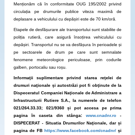
Menționăm că în conformitate OUG 195/2002 privind
circulația pe drumurile publice viteza maximă de
deplasare a vehiculului cu depășiri este de 70 km/oră.
Etapele de desfășurare ale transportului sunt stabilite de
poliția rutieră, care asigură însoțirea vehiculului cu
depășiri. Transportul nu se va desfășura în perioadele și
pe sectoarele de drum pe care sunt semnalate
fenomene meteorologice periculoase, prin codurile
galben, portocaliu sau roșu.
Informaţii suplimentare privind starea reţelei de
drumuri naţionale și autostrăzi pot fi obţinute de la
Dispeceratul Companiei Naţionale de Administrare a
Infrastructurii Rutiere S.A., la numerele de telefon
021/264.33.33; 021/9360 și pot accesa pe prima
pagina în caseta din stânga:
www.cnadnr.ro
-
DISPECERAT - Situatia Drumurilor Naţionale, dar și
pagina de FB
https://www.facebook.com/cnadnr/
și