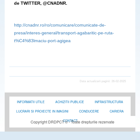
de TWITTER, @CNADNR.
http://cnadnr.ro/ro/comunicare/comunicate-de-
presa/interes-general/transport-agabaritic-pe-ruta-
t%C4%83lmaciu-port-agigea
Data actualizarii paginii: 26-02-2025
INFORMATII UTILE
ACHIZITII PUBLICE
INFRASTRUCTURA
LUCRARI SI PROIECTE IN IMAGINI
CONDUCERE
CARIERA
CONTACT
Copyright DRDPCT © - Toate drepturile rezervate