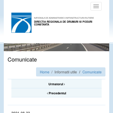
Toggle
navigation
NATIONALA DE ADMINISTRARE A INFRASTRUCTURII RUTIERE
DIRECTIA REGIONALA DE DRUMURI SI PODURI
CONSTANTA
Comunicate
Home
/ Informatii utile
Comunicate
Urmatorul
Precedentul
2021-08-23