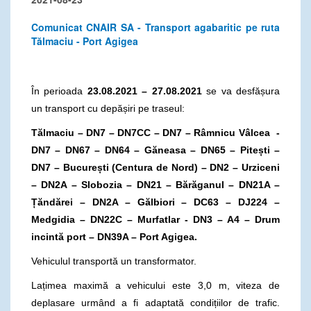
Comunicat CNAIR SA - Transport agabaritic pe ruta
Tălmaciu - Port Agigea
În perioada
23.08.2021 – 27.08.2021
se va desfășura
un transport cu depășiri pe traseul:
Tălmaciu – DN7 – DN7CC – DN7 – Râmnicu Vâlcea -
DN7 – DN67 – DN64 – Găneasa – DN65 – Pitești –
DN7 – București (Centura de Nord) – DN2 – Urziceni
– DN2A – Slobozia – DN21 – Bărăganul – DN21A –
Țăndărei – DN2A – Gălbiori – DC63 – DJ224 –
Medgidia – DN22C – Murfatlar - DN3 – A4 – Drum
incintă port – DN39A – Port Agigea.
Vehiculul transportă un transformator.
Lațimea maximă a vehicului este 3,0 m, viteza de
deplasare urmând a fi adaptată condițiilor de trafic.