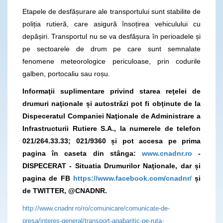
Etapele de desfășurare ale transportului sunt stabilite de
poliția rutieră, care asigură însoțirea vehiculului cu
depășiri. Transportul nu se va desfășura în perioadele și
pe sectoarele de drum pe care sunt semnalate
fenomene meteorologice periculoase, prin codurile
galben, portocaliu sau roșu.
Informaţii suplimentare privind starea reţelei de
drumuri naţionale și autostrăzi pot fi obţinute de la
Dispeceratul Companiei Naţionale de Administrare a
Infrastructurii Rutiere S.A., la numerele de telefon
021/264.33.33; 021/9360 și pot accesa pe prima
pagina în caseta din stânga:
www.cnadnr.ro
-
DISPECERAT - Situatia Drumurilor Naţionale, dar și
pagina de FB
https://www.facebook.com/cnadnr/
și
de TWITTER, @CNADNR.
http://www.cnadnr.ro/ro/comunicare/comunicate-de-
presa/interes-general/transport-agabaritic-pe-ruta-