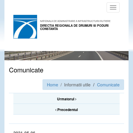
Toggle
navigation
NATIONALA DE ADMINISTRARE A INFRASTRUCTURII RUTIERE
DIRECTIA REGIONALA DE DRUMURI SI PODURI
CONSTANTA
Comunicate
Home
/ Informatii utile
Comunicate
Urmatorul
Precedentul
2021-05-06