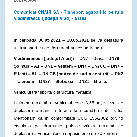
Comunicat CNAIR SA - Transport agabaritic pe ruta
Vladimirescu (județul Arad) - Brăila
În perioada
06.05.2021 – 10.05.2021
se va desfășura
un transport cu depășiri agabaritice pe traseul:
Vladimirescu (
(județul Arad)
) – DN7 – Deva - DN76 –
Șoimu
ș
– A1 – DN1 – Veștem – DN7 – DN7CC – DN7 –
Pitești – A1 – DN CB (partea de sud a centurii) – DN2
– Urziceni – DN2A – Slobozia – DN21 – Brăila.
Vehiculul transportă o structură metalică.
Lațimea maximă a vehicului este 3,35 m, viteza de
deplasare urmând a fi adaptată condițiilor de trafic.
Menționăm că în conformitate OUG 195/2002 privind
circulația pe drumurile publice viteza maximă de
deplasare a vehiculului cu depășiri este de 70 km/oră.