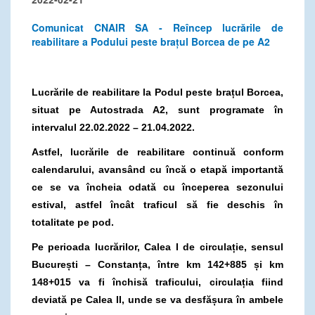
Comunicat CNAIR SA - Reîncep lucrările de
reabilitare a Podului peste brațul Borcea de pe A2
Lucrările de reabilitare la Podul peste brațul Borcea,
situat pe Autostrada A2, sunt programate în
intervalul 22.02.2022 – 21.04.2022.
Astfel, lucrările de reabilitare continuă conform
calendarului, avansând cu încă o etapă importantă
ce se va încheia odată cu începerea sezonului
estival, astfel încât traficul să fie deschis în
totalitate pe pod.
Pe perioada lucrărilor,
Calea I de circulație, sensul
București – Constanța, între km 142+885 și km
148+015 va fi închisă traficului, circulația fiind
deviată pe Calea II, unde se va desfășura în ambele