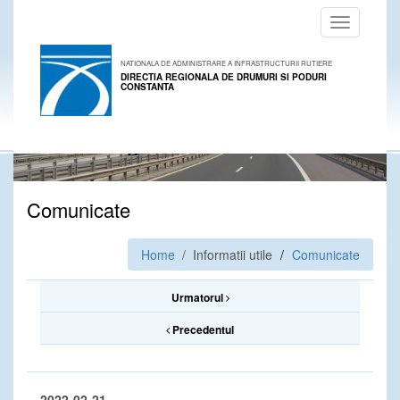
Toggle
navigation
NATIONALA DE ADMINISTRARE A INFRASTRUCTURII RUTIERE
DIRECTIA REGIONALA DE DRUMURI SI PODURI
CONSTANTA
Comunicate
Home
/ Informatii utile
Comunicate
Urmatorul
Precedentul
2022-02-21