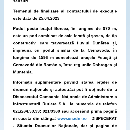
sensuri.
Termenul de finalizare al contractului de execuție
este data de 25.04.2023.
Podul peste brațul Borcea, în lungime de 970 m,
este un pod combinat de cale ferată și șosea, de tip
constructiv, care traversează fluviul Dunărea și,
împreună cu podul similar de la Cernavoda, în
lungime de 1596 m conectează orașele Fetești și
Cernavodă din România, între regiunile Dobrogea și
Muntenia.
Informaţii suplimentare privind starea reţelei de
drumuri naţionale și autostrăzi pot fi obţinute de la
Dispeceratul Companiei Naţionale de Administrare a
Infrastructurii Rutiere S.A., la numerele de telefon
021/264.33.33; 021/9360 sau acces
ând prima pagină
în caseta din stânga:
www.cnadnr.ro
- DISPECERAT
- Situatia Drumurilor Naţionale, dar și pagina de