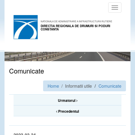
Toggle
navigation
NATIONALA DE ADMINISTRARE A INFRASTRUCTURII RUTIERE
DIRECTIA REGIONALA DE DRUMURI SI PODURI
CONSTANTA
Comunicate
Home
/ Informatii utile
Comunicate
Urmatorul
Precedentul
2022-02-24