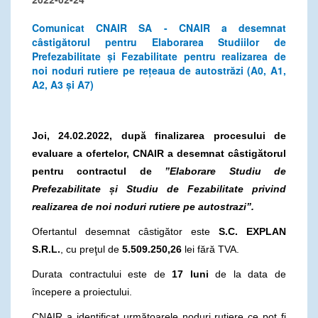
Comunicat CNAIR SA - CNAIR a desemnat
câstigătorul pentru Elaborarea Studiilor de
Prefezabilitate și Fezabilitate pentru realizarea de
noi noduri rutiere pe rețeaua de autostrăzi (A0, A1,
A2, A3 și A7)
Joi, 24.02.2022, după finalizarea procesului de
evaluare a ofertelor, CNAIR a desemnat câstigătorul
pentru contractul de
”Elaborare Studiu de
Prefezabilitate și Studiu de Fezabilitate privind
realizarea de noi noduri rutiere pe autostrazi”.
Ofertantul desemnat câstigător este
S.C. EXPLAN
S.R.L.
, cu preţul de
5.509.250,26
lei fără TVA.
Durata contractului este de
17 luni
de la data de
începere a proiectului.
CNAIR a identificat următoarele noduri rutiere ce pot fi