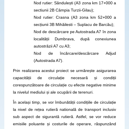
Nod rutier: Săndulești (A3 zona km 17+000 a
sectiunii 2B Câmpia Turzii-Gilau);
Nod rutier: Crasna (A3 zona km 52+000 a
secțiunii 3B Mihăilesti – Suplacu de Barcău);
Nod de descărcare pe Autostrada A7 în zona
localității Dumbrava, după conexiunea
autostrăzii A7 cu A3;
Nod de încărcare/descărcare Adjud
(Autostrada A7).
Prin realizarea acestui proiect se urmărește asigurarea
capacității de circulație necesară și condiții
corespunzătoare de circulație cu efecte negative minime
la nivelul mediului și ale ocupării de terenuri.
În același timp, se vor îmbunătății condițiile de circulație
la nivel de rețea rutieră natională de transport inclusiv
sub aspect de sigurantă rutieră. Astfel, se vor reduce
emisiile poluante și costurile de operare, răspunzând