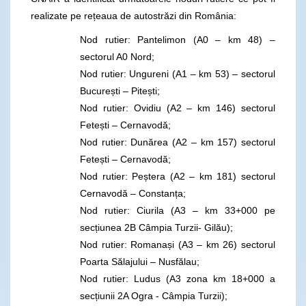
realizate pe rețeaua de autostrăzi din România:
Nod rutier: Pantelimon (A0 – km 48) –
sectorul A0 Nord;
Nod rutier: Ungureni (A1 – km 53) – sectorul
București – Pitești;
Nod rutier: Ovidiu (A2 – km 146) sectorul
Fetești – Cernavodă;
Nod rutier: Dunărea (A2 – km 157) sectorul
Fetești – Cernavodă;
Nod rutier: Peștera (A2 – km 181) sectorul
Cernavodă – Constanța;
Nod rutier: Ciurila (A3 – km 33+000 pe
secțiunea 2B Câmpia Turzii- Gilău);
Nod rutier: Romanași (A3 – km 26) sectorul
Poarta Sălajului – Nusfălau;
Nod rutier: Ludus (A3 zona km 18+000 a
secțiunii 2A Ogra - Câmpia Turzii);