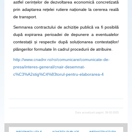
astfel cerințelor de dezvoltarea economică concretizată
prin adaptarea rețelei rutiere naționale la cererea reală
de transport.
Semnarea contractului de achiziție publică va fi posibilă
după expirarea perioadei de depunere a eventualelor
contestații și respectiv după soluționarea contestaților/
plângerilor formulate în cadrul procedurii de atribuire.
http://www.cnadnr.ro/ro/comunicare/comunicate-de-
presa/interes-general/cnair-desemnat-
c%C3%A2stig%C4%83torul-pentru-elaborarea-4
Data actualizarii paginii: 26-02-2025
INFORMATII UTILE
ACHIZITII PUBLICE
INFRASTRUCTURA