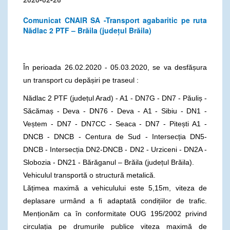
Comunicat CNAIR SA -Transport agabaritic pe ruta
Nădlac 2 PTF – Brăila (județul Brăila)
În perioada 26.02.2020 - 05.03.2020, se va desfășura
un transport cu depășiri pe traseul :
Nădlac 2 PTF (județul Arad) - A1 - DN7G - DN7 - Păuliș -
Săcămaș - Deva - DN76 - Deva - A1 - Sibiu - DN1 -
Veștem - DN7 - DN7CC - Seaca - DN7 - Pitești A1 -
DNCB - DNCB - Centura de Sud - Intersecția DN5-
DNCB - Intersecția DN2-DNCB - DN2 - Urziceni - DN2A -
Slobozia - DN21 - Bărăganul – Brăila (județul Brăila).
Vehiculul transportă o structură metalică.
Lățimea maximă a vehiculului este 5,15m, viteza de
deplasare urmând a fi adaptată condițiilor de trafic.
Menționăm ca în conformitate OUG 195/2002 privind
circulația pe drumurile publice viteza maximă de