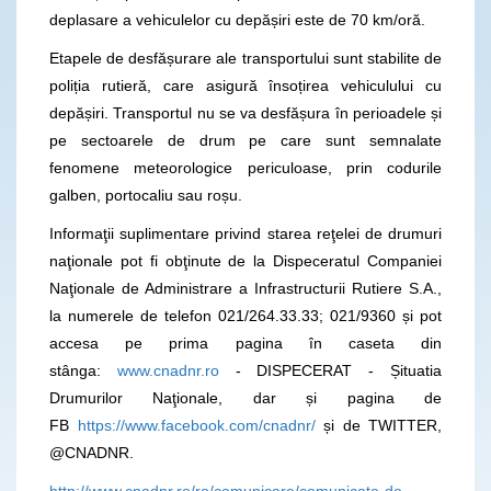
deplasare a vehiculelor cu depășiri este de 70 km/oră.
Etapele de desfășurare ale transportului sunt stabilite de
poliția rutieră, care asigură însoțirea vehiculului cu
depășiri. Transportul nu se va desfășura în perioadele și
pe sectoarele de drum pe care sunt semnalate
fenomene meteorologice periculoase, prin codurile
galben, portocaliu sau roșu.
Informaţii suplimentare privind starea reţelei de drumuri
naţionale pot fi obţinute de la Dispeceratul Companiei
Naţionale de Administrare a Infrastructurii Rutiere S.A.,
la numerele de telefon 021/264.33.33; 021/9360 și pot
accesa pe prima pagina în caseta din
stânga:
www.cnadnr.ro
- DISPECERAT - Șituatia
Drumurilor Naţionale, dar și pagina de
FB
https://www.facebook.com/cnadnr/
și de TWITTER,
@CNADNR.
http://www.cnadnr.ro/ro/comunicare/comunicate-de-