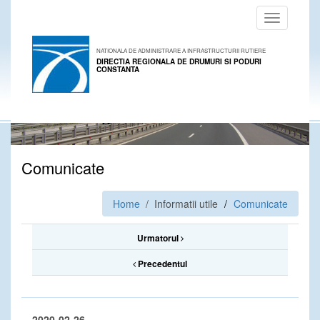
Toggle
navigation
NATIONALA DE ADMINISTRARE A INFRASTRUCTURII RUTIERE
DIRECTIA REGIONALA DE DRUMURI SI PODURI
CONSTANTA
Comunicate
Home
/ Informatii utile
Comunicate
Urmatorul
Precedentul
2020-02-26