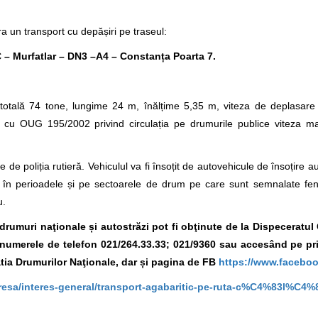
a un transport cu depășiri pe traseul:
– Murfatlar – DN3 –A4 – Constanța Poarta 7.
otală 74 tone, lungime 24 m, înălțime 5,35 m, viteza de deplasare
ate cu OUG 195/2002 privind circulația pe drumurile publice viteza 
 de poliția rutieră. Vehiculul va fi însoțit de autovehicule de însoțire a
ura în perioadele și pe sectoarele de drum pe care sunt semnalate f
u.
e drumuri naţionale și autostrăzi pot fi obţinute de la Dispeceratu
la numerele de telefon 021/264.33.33; 021/9360
sau accesând pe pr
ia Drumurilor Naţionale, dar și pagina
de FB
https://www.facebo
presa/interes-general/transport-agabaritic-pe-ruta-c%C4%83l%C4