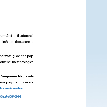
 urmând a fi adaptată
maximă de deplasare a
utorizate și de echipaje
enomene meteorologice
l Companiei Naţionale
ima pagina în caseta
ok.com/cnadnr/
.
%83ra%C8%99i-