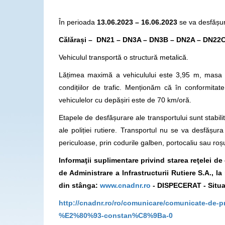
În perioada
13.06.2023 – 16.06.2023
se va desfășur
Călărași – DN21 – DN3A – DN3B – DN2A – DN22C 
Vehiculul transportă o structură metalică.
Lățimea maximă a vehiculului este 3,95 m, masa t
condițiilor de trafic. Menționăm că în conformit
vehiculelor cu depășiri este de 70 km/oră.
Etapele de desfășurare ale transportului sunt stabilite
ale poliției rutiere. Transportul nu se va desfăș
periculoase, prin codurile galben, portocaliu sau roș
Informaţii suplimentare privind starea reţelei d
de Administrare a Infrastructurii Rutiere S.A., 
din stânga:
www.cnadnr.ro
- DISPECERAT - Situat
http://cnadnr.ro/ro/comunicare/comunicate-de-
%E2%80%93-constan%C8%9Ba-0