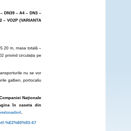
 DN39 – A4 – DN3 –
2 – VO2P (VARIANTA
– 5.20 m, masa totală –
 privind circulația pe
ransporturile nu se vor
ile galben, portocaliu
l Companiei Naţionale
agina în caseta din
om/cnadnr/
.
o-ptf-%E2%80%93-67