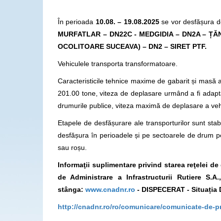
În perioada
1
0.08. – 19.08.2025
se vor desfășura do
MURFATLAR – DN22C - MEDGIDIA – DN2A – ȚĂN
OCOLITOARE SUCEAVA) – DN2 – SIRET PTF.
Vehiculele transporta transformatoare.
Caracteristicile tehnice maxime de gabarit și masă a
201.00 tone, viteza de deplasare urmând a fi adapta
drumurile publice, viteza maximă de deplasare a veh
Etapele de desfășurare ale transporturilor sunt stabi
desfășura în perioadele și pe sectoarele de drum p
sau roșu.
Informaţii suplimentare privind starea reţelei d
de Administrare a Infrastructurii Rutiere S
stânga:
www.cnadnr.ro
- DISPECERAT - Situația 
http://cnadnr.ro/ro/comunicare/comunicate-de-p