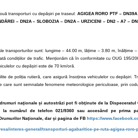
uă transporturi cu depășiri pe traseul:
AGIGEA RORO PTF – DN39A –
DĂREI – DN2A – SLOBOZIA – DN2A – URZICENI – DN2 – A7 – DN
le transporturilor sunt: lungime – 44.00 m, lățime – 3.80 m, înălțime 
tă condițiilor de trafic. Menționăm că în conformitate cu OUG 195/2002
iculelor cu depășiri este de 70 km/oră.
lite de poliția rutieră, care asigură însoțirea vehiculelor cu depășiri. T
e care sunt semnalate fenomene meteorologice periculoase, prin codur
e drumuri naţionale și autostrăzi pot fi obţinute de la Dispeceratu
.A., la numărul de telefon 021/9360 sau accesând pe prima p
Drumurilor Naţionale, dar și pagina de FB
https://www.facebook.c
resa/interes-general/transporturi-agabaritice-pe-ruta-agigea-ror