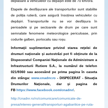
deplasare a vehiculelor cu depășiri este de 70 km/oră.
Etapele de desfășurare ale transporturilor sunt stabilite
de poliția rutieră, care asigură însoțirea vehiculelor cu
depășiri. Transporturile nu se vor desfășura în
perioadele și pe sectoarele de drum pe care sunt
semnalate fenomene meteorologice periculoase, prin
codurile galben, portocaliu sau roșu.
Informaţii suplimentare privind starea reţelei de
drumuri naţionale și autostrăzi pot fi obţinute de la
Dispeceratul Companiei Naţionale de Administrare a
Infrastructurii Rutiere S.A., la numărul de telefon
021/9360
sau accesând pe prima pagina în caseta
din stânga:
www.cnadnr.ro
- DISPECERAT - Situația
Drumurilor Naţionale, dar și pagina de
FB
https://www.facebook.com/cnadnr/
.
http://cnadnr.ro/ro/comunicare/comunicate-de-
presa/interes-general/transporturi-agabaritice-pe-ruta-