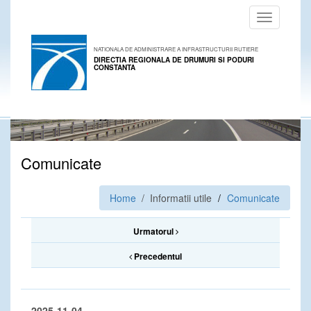
Toggle
navigation
NATIONALA DE ADMINISTRARE A INFRASTRUCTURII RUTIERE
DIRECTIA REGIONALA DE DRUMURI SI PODURI
CONSTANTA
Comunicate
Home
/ Informatii utile
Comunicate
Urmatorul
Precedentul
2025-11-04