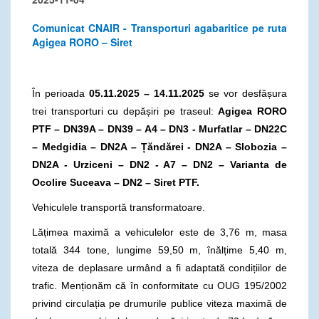
Comunicat CNAIR - Transporturi agabaritice pe ruta
Agigea RORO – Siret
În perioada
05.11.2025 – 14.11.2025
se vor desfășura
trei transporturi cu depășiri pe traseul:
Agigea RORO
PTF – DN39A – DN39 – A4 – DN3 - Murfatlar – DN22C
– Medgidia – DN2A –
Țăndărei -
DN2A – Slobozia –
DN2A - Urziceni – DN2 - A7 – DN2 – Varianta de
Ocolire Suceava – DN2 – Siret PTF.
Vehiculele transportă transformatoare.
Lățimea maximă a vehiculelor este de 3,76 m, masa
totală 344 tone, lungime 59,50 m, înălțime 5,40 m,
viteza de deplasare urmând a fi adaptată condițiilor de
trafic. Menționăm că în conformitate cu OUG 195/2002
privind circulația pe drumurile publice viteza maximă de