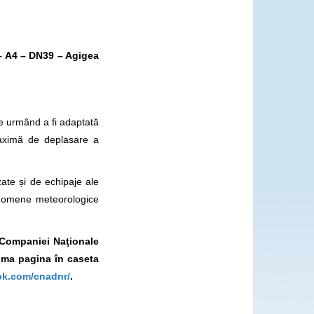
– A4 – DN39 – Agigea
e urmând a fi adaptată
maximă de deplasare a
zate și de echipaje ale
enomene meteorologice
l Companiei Naţionale
ima pagina în caseta
ok.com/cnadnr/
.