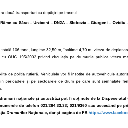
a două transporturi cu depășiri pe traseul:
 Râmnicu Sărat – Urziceni – DN2A – Slobozia – Giurgeni – Ovidiu 
totală 106 tone, lungime 32,50 m, înaltime 4,70 m, viteza de deplasar
ate cu OUG 195/2002 privind circulația pe drumurile publice viteza 
lite de poliția rutieră. Vehiculele vor fi însoțite de autovehicule autori
ura în perioadele și pe sectoarele de drum pe care sunt semnalate f
u.
e drumuri naţionale și autostrăzi pot fi obţinute de la Dispeceratu
la numerele de telefon 021/264.33.33; 021/9360
sau accesând pe pr
ția Drumurilor Naţionale, dar și pagina de FB
https://www.facebo