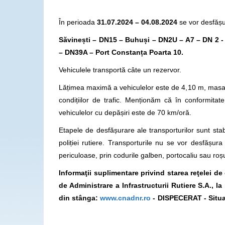
În perioada
31.07.2024 – 04.08.2024
se vor desfășur
Săvinești – DN15 – Buhuși – DN2U – A7 – DN 2 -
– DN39A – Port Constanța Poarta 10.
Vehiculele transportă câte un rezervor.
Lățimea maximă a vehiculelor este de 4,10 m, masa 
condițiilor de trafic. Menționăm că în conformit
vehiculelor cu depășiri este de 70 km/oră.
Etapele de desfășurare ale transporturilor sunt stabi
poliției rutiere. Transporturile nu se vor desfăș
periculoase, prin codurile galben, portocaliu sau roș
Informaţii suplimentare privind starea reţelei d
de Administrare a Infrastructurii Rutiere S.A., 
din stânga:
www.cnadnr.ro
- DISPECERAT - Situa