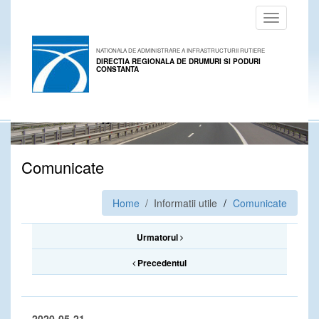
Toggle
navigation
NATIONALA DE ADMINISTRARE A INFRASTRUCTURII RUTIERE
DIRECTIA REGIONALA DE DRUMURI SI PODURI
CONSTANTA
Comunicate
Home
/ Informatii utile
Comunicate
Urmatorul
Precedentul
2020-05-21