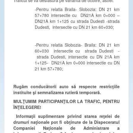
Traficul se va desfasura pe varianta de ocolire, astfel:
-Pentru relatia Braila- Slobozia: DN 21 km
57+780 intersectie cu DN21A km 0+000 –
DN21A km 1+125 cu strada Dudesti -strada
Dudesti, intersectie cu DN 21 km 60+030;
-Pentru relatia Slobozia- Braila: DN 21 km
60+030 intersectie cu strada Dudesti -
strada Dudesti, intersectie cu DN 21A km
1+125- DN21A km 0+000 intersectie cu DN
21 km 57+780;
Rugăm conducătorii auto să respecte restricţiile
instituite şi semnalizarea rutieră temporară.
MULŢUMIM PARTICIPANŢILOR LA TRAFIC, PENTRU
ÎNŢELEGERE!
Informaţii suplimentare privind starea reţelei de
drumuri naţionale pot fi obţinute de la Dispeceratul
Companiei Naţionale de Administrare a