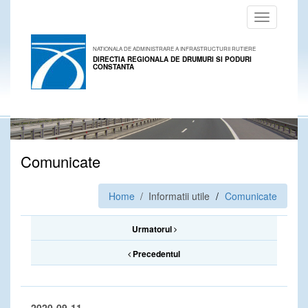
Toggle
navigation
NATIONALA DE ADMINISTRARE A INFRASTRUCTURII RUTIERE
DIRECTIA REGIONALA DE DRUMURI SI PODURI
CONSTANTA
Comunicate
Home
/ Informatii utile
Comunicate
Urmatorul
Precedentul
2020-09-11