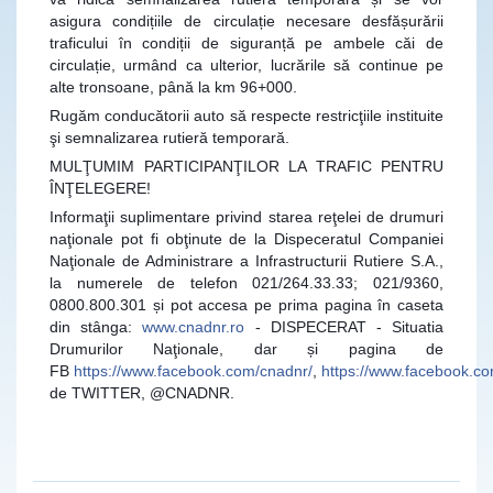
asigura condițiile de circulație necesare desfășurării
traficului în condiții de siguranță pe ambele căi de
circulație, urmând ca ulterior, lucrările să continue pe
alte tronsoane, până la km 96+000.
Rugăm conducătorii auto să respecte restricţiile instituite
şi semnalizarea rutieră temporară.
MULŢUMIM PARTICIPANŢILOR LA TRAFIC PENTRU
ÎNŢELEGERE!
Informaţii suplimentare privind starea reţelei de drumuri
naţionale pot fi obţinute de la Dispeceratul Companiei
Naţionale de Administrare a Infrastructurii Rutiere S.A.,
la numerele de telefon 021/264.33.33; 021/9360,
0800.800.301 și pot accesa pe prima pagina în caseta
din stânga:
www.cnadnr.ro
- DISPECERAT - Situatia
Drumurilor Naţionale, dar și pagina de
FB
https://www.facebook.com/cnadnr/
,
https://www.facebook.
de TWITTER, @CNADNR.