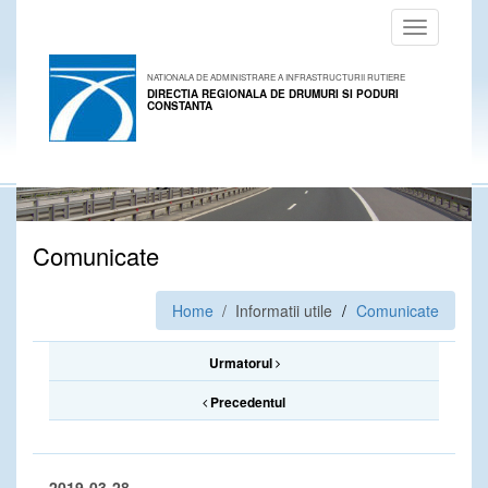
Toggle
navigation
NATIONALA DE ADMINISTRARE A INFRASTRUCTURII RUTIERE
DIRECTIA REGIONALA DE DRUMURI SI PODURI
CONSTANTA
Comunicate
Home
/ Informatii utile
Comunicate
Urmatorul
Precedentul
2019-03-28