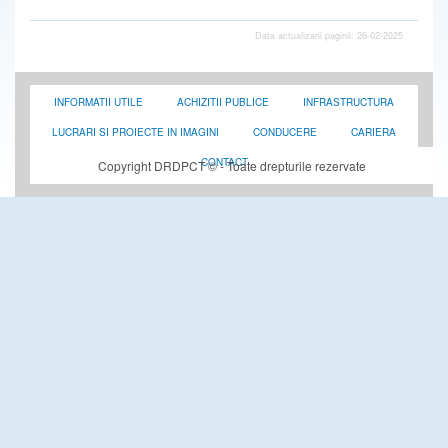
Data actualizarii paginii: 26-02-2025
INFORMATII UTILE
ACHIZITII PUBLICE
INFRASTRUCTURA
LUCRARI SI PROIECTE IN IMAGINI
CONDUCERE
CARIERA
CONTACT
Copyright DRDPCT © - Toate drepturile rezervate