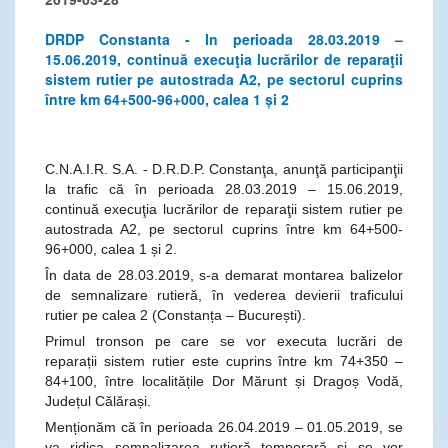
DRDP Constanta - In perioada 28.03.2019 –
15.06.2019, continuă execuţia lucrărilor de reparaţii
sistem rutier pe autostrada A2, pe sectorul cuprins
între km 64+500-96+000, calea 1 și 2
C.N.A.I.R. S.A. - D.R.D.P. Constanţa, anunţă participanţii
la trafic că în perioada 28.03.2019 – 15.06.2019,
continuă execuţia lucrărilor de reparaţii sistem rutier pe
autostrada A2, pe sectorul cuprins între km 64+500-
96+000, calea 1 și 2.
În data de 28.03.2019, s-a demarat montarea balizelor
de semnalizare rutieră, în vederea devierii traficului
rutier pe calea 2 (Constanța – București).
Primul tronson pe care se vor executa lucrări de
reparații sistem rutier este cuprins
între km 74+350 –
84+100, între localitățile Dor Mărunt și Dragoș Vodă,
Județul Călărași.
Menționăm că în perioada 26.04.2019 – 01.05.2019, se
va ridica semnalizarea rutieră temporară și se vor