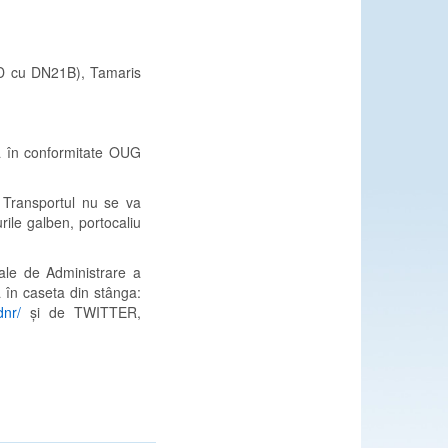
3D cu DN21B), Tamaris
ca în conformitate OUG
i. Transportul nu se va
ile galben, portocaliu
nale de Administrare a
 în caseta din stânga:
dnr/
și de TWITTER,