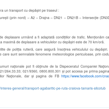
a un transport cu depășiri pe traseul :
urești (prin nord) – A2 – Drajna – DN21 – DN21B – Intersecție (DN
de deplasare urmând a fi adaptată condițiilor de trafic. Menționăm 
eza maximă de deplasare a vehiculelor cu depășiri este de 70 km/oră.
lite de poliția rutieră, care asigură însoțirea vehiculului cu depășir
e care sunt semnalate fenomene meteorologice periculoase, prin codur
drumuri naţionale pot fi obţinute de la Dispeceratul Companiei Naţio
n 021/264.33.33; 021/9360, 0800.800.301 și pot accesa pe prima pagina
lor Naţionale, dar și pagina de FB
https://www.facebook.com/cna
interes-general/transport-agabaritic-pe-ruta-craiova-tamaris-silcotub