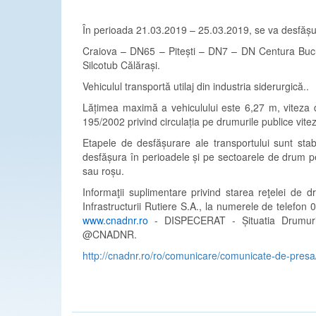
În perioada 21.03.2019 – 25.03.2019, se va desfășur
Craiova – DN65 – Pitești – DN7 – DN Centura Buc
Silcotub Călărași.
Vehiculul transportă utilaj din industria siderurgică..
Lățimea maximă a vehiculului este 6,27 m, viteza 
195/2002 privind circulația pe drumurile publice vit
Etapele de desfășurare ale transportului sunt stabi
desfășura în perioadele și pe sectoarele de drum p
sau roșu.
Informaţii suplimentare privind starea reţelei de 
Infrastructurii Rutiere S.A., la numerele de telefo
www.cnadnr.ro
- DISPECERAT - Șituatia Drumuri
@CNADNR.
http://cnadnr.ro/ro/comunicare/comunicate-de-presa/