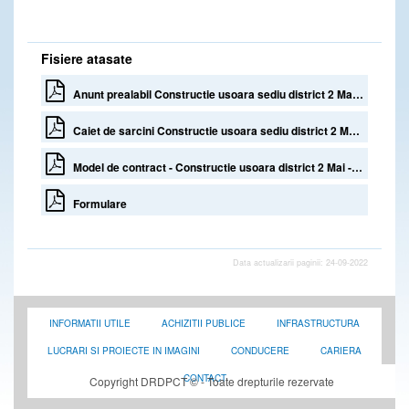
Fisiere atasate
Anunt prealabil Constructie usoara sediu district 2 Mai, SDN Constanta - RELUARE
Caiet de sarcini Constructie usoara sediu district 2 Mai, SDN Constanta
Model de contract - Constructie usoara district 2 Mai - SDN Constanta
Formulare
Data actualizarii paginii: 24-09-2022
INFORMATII UTILE
ACHIZITII PUBLICE
INFRASTRUCTURA
LUCRARI SI PROIECTE IN IMAGINI
CONDUCERE
CARIERA
CONTACT
Copyright DRDPCT © - Toate drepturile rezervate