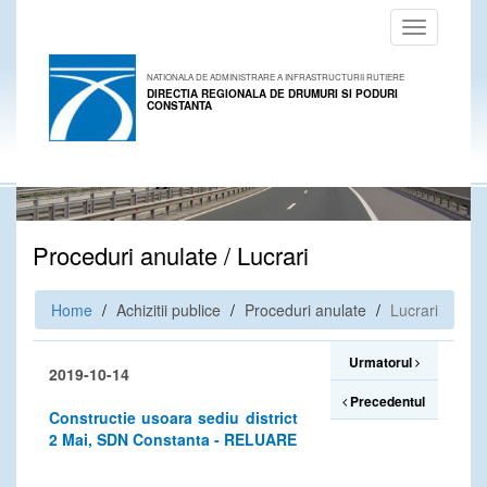
Toggle
navigation
NATIONALA DE ADMINISTRARE A INFRASTRUCTURII RUTIERE
DIRECTIA REGIONALA DE DRUMURI SI PODURI
CONSTANTA
Proceduri anulate / Lucrari
Home
Achizitii publice
Proceduri anulate
Lucrari
Urmatorul
2019-10-14
Precedentul
Constructie usoara sediu district
2 Mai, SDN Constanta - RELUARE