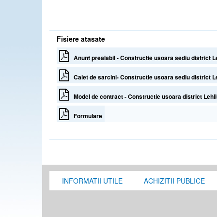
Fisiere atasate
Anunt prealabil - Constructie usoara sediu district
Caiet de sarcini- Constructie usoara sediu district L
Model de contract - Constructie usoara district Lehl
Formulare
INFORMATII UTILE
ACHIZITII PUBLICE