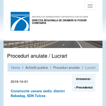
Toggle
navigation
NATIONALA DE ADMINISTRARE A INFRASTRUCTURII RUTIERE
DIRECTIA REGIONALA DE DRUMURI SI PODURI
CONSTANTA
Proceduri anulate / Lucrari
Home
Achizitii publice
Proceduri anulate
Lucrari
Urmatorul
2019-10-01
Precedentul
Constructie usoara sediu district
Babadag, SDN Tulcea