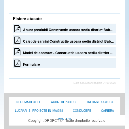
Fisiere atasate
Anunt prealabil Constructie usoara sediu district Babadag, SDN Tulcea
Caiet de sarcini Constructie usoara sediu district Babadag, SDN Tulcea
Model de contract - Constructie usoara sediu district Babadag - SDN Tulcea
Formulare
Data actualizarii paginii: 24-09-2022
INFORMATII UTILE
ACHIZITII PUBLICE
INFRASTRUCTURA
LUCRARI SI PROIECTE IN IMAGINI
CONDUCERE
CARIERA
CONTACT
Copyright DRDPCT © - Toate drepturile rezervate