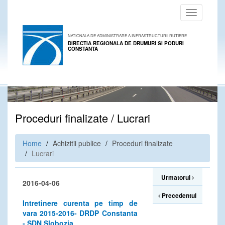
Toggle
navigation
NATIONALA DE ADMINISTRARE A INFRASTRUCTURII RUTIERE
DIRECTIA REGIONALA DE DRUMURI SI PODURI
CONSTANTA
Proceduri finalizate / Lucrari
Home
Achizitii publice
Proceduri finalizate
Lucrari
Urmatorul
2016-04-06
Precedentul
Intretinere curenta pe timp de
vara 2015-2016- DRDP Constanta
- SDN Slobozia