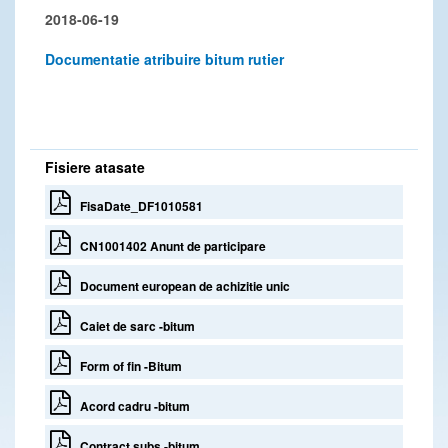
2018-06-19
Documentatie atribuire bitum rutier
Fisiere atasate
FisaDate_DF1010581
CN1001402 Anunt de participare
Document european de achizitie unic
Caiet de sarc -bitum
Form of fin -Bitum
Acord cadru -bitum
Contract subs -bitum