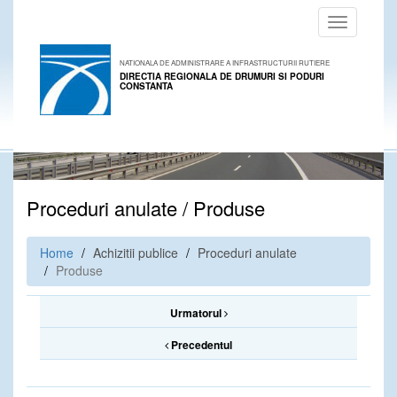
Toggle
navigation
NATIONALA DE ADMINISTRARE A INFRASTRUCTURII RUTIERE
DIRECTIA REGIONALA DE DRUMURI SI PODURI
CONSTANTA
Proceduri anulate / Produse
Home
Achizitii publice
Proceduri anulate
Produse
Urmatorul
Precedentul