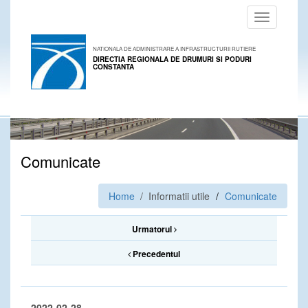
Toggle
navigation
NATIONALA DE ADMINISTRARE A INFRASTRUCTURII RUTIERE
DIRECTIA REGIONALA DE DRUMURI SI PODURI
CONSTANTA
Comunicate
Home
/ Informatii utile
Comunicate
Urmatorul
Precedentul
2022-02-28