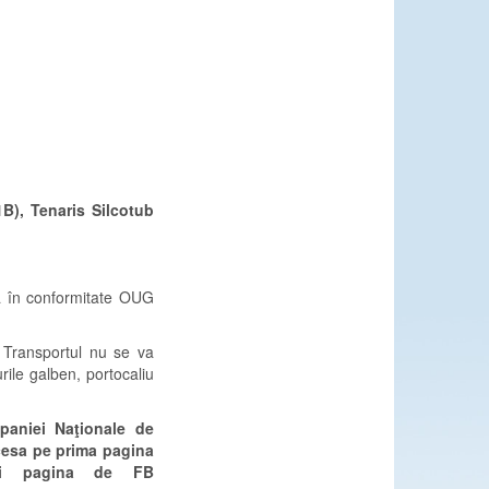
B), Tenaris Silcotub
ca în conformitate OUG
i. Transportul nu se va
ile galben, portocaliu
mpaniei Naţionale de
ccesa pe prima pagina
 și pagina de FB