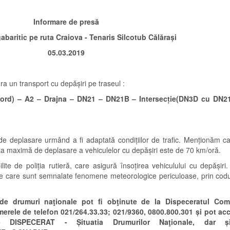
Informare de presă
abaritic pe ruta Craiova - Tenaris Silcotub Călărași
05.03.2019
ra un transport cu depășiri pe traseul :
nord) – A2 – Drajna – DN21 – DN21B – Intersecție(DN3D cu DN21
de deplasare urmând a fi adaptată condițiilor de trafic. Menționăm 
eza maximă de deplasare a vehiculelor cu depășiri este de 70 km/oră.
lite de poliția rutieră, care asigură însoțirea vehiculului cu depășir
e care sunt semnalate fenomene meteorologice periculoase, prin codur
ei de drumuri naţionale pot fi obţinute de la Dispeceratul Co
numerele de telefon 021/264.33.33; 021/9360, 0800.800.301 și pot a
- DISPECERAT - Șituatia Drumurilor Naţionale, dar