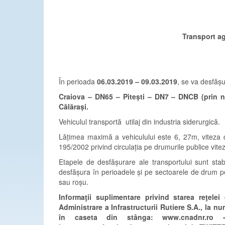
Transport ag
În perioada
06.03.2019 – 09.03.2019
, se va desfășu
Craiova – DN65 – Pitești – DN7 – DNCB (prin 
Călărași.
Vehiculul transportă utilaj din industria siderurgică.
Lățimea maximă a vehiculului este 6, 27m, viteza 
195/2002 privind circulația pe drumurile publice vit
Etapele de desfășurare ale transportului sunt stabi
desfășura în perioadele și pe sectoarele de drum p
sau roșu.
Informaţii suplimentare privind starea reţel
Administrare a Infrastructurii Rutiere S.A., la 
în caseta din stânga: www.cnadnr.ro 