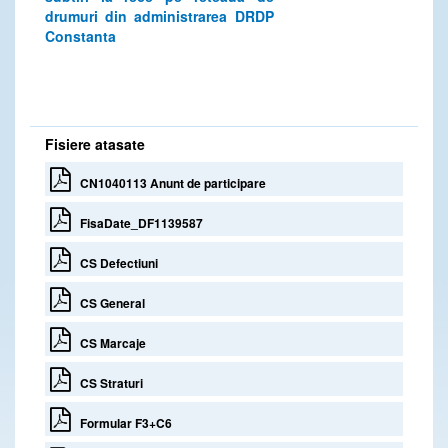
drumuri din administrarea DRDP
Constanta
Fisiere atasate
CN1040113 Anunt de participare
FisaDate_DF1139587
CS Defectiuni
CS General
CS Marcaje
CS Straturi
Formular F3+C6