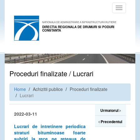
Toggle
navigation
NATIONALA DE ADMINISTRARE A INFRASTRUCTURII RUTIERE
DIRECTIA REGIONALA DE DRUMURI SI PODURI
CONSTANTA
Proceduri finalizate / Lucrari
Home
Achizitii publice
Proceduri finalizate
Lucrari
Urmatorul
2022-03-11
Precedentul
Lucrari de intretinere periodica
straturi bituminoase foarte
subtiri la rece pe reteaua de