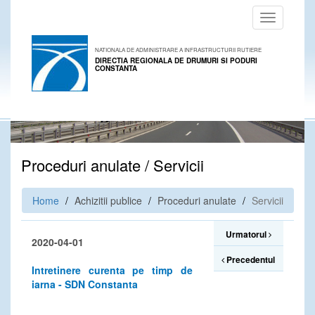
Toggle
navigation
NATIONALA DE ADMINISTRARE A INFRASTRUCTURII RUTIERE
DIRECTIA REGIONALA DE DRUMURI SI PODURI
CONSTANTA
Proceduri anulate / Servicii
Home
Achizitii publice
Proceduri anulate
Servicii
Urmatorul
2020-04-01
Precedentul
Intretinere curenta pe timp de
iarna - SDN Constanta