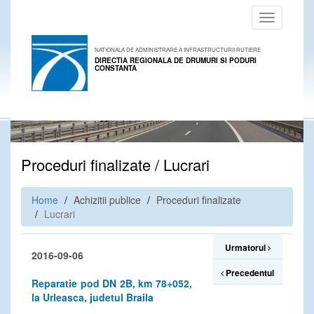
Toggle
navigation
NATIONALA DE ADMINISTRARE A INFRASTRUCTURII RUTIERE
DIRECTIA REGIONALA DE DRUMURI SI PODURI
CONSTANTA
Proceduri finalizate / Lucrari
Home
Achizitii publice
Proceduri finalizate
Lucrari
Urmatorul
2016-09-06
Precedentul
Reparatie pod DN 2B, km 78+052,
la Urleasca, judetul Braila