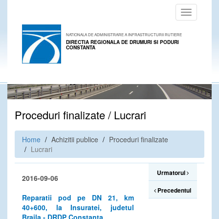
Toggle
navigation
NATIONALA DE ADMINISTRARE A INFRASTRUCTURII RUTIERE
DIRECTIA REGIONALA DE DRUMURI SI PODURI
CONSTANTA
Proceduri finalizate / Lucrari
Home
Achizitii publice
Proceduri finalizate
Lucrari
Urmatorul
2016-09-06
Precedentul
Reparatii pod pe DN 21, km
40+600, la Insuratei, judetul
Braila - DRDP Constanta