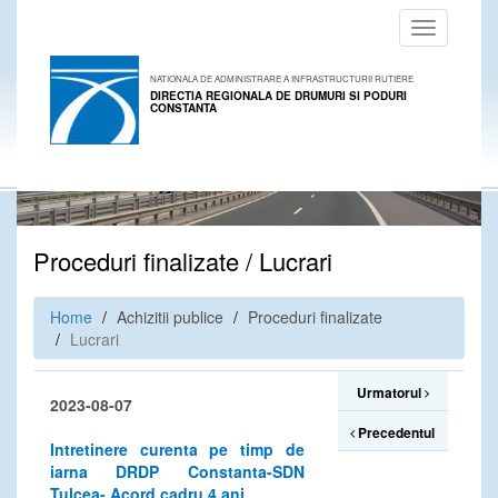
Toggle
navigation
NATIONALA DE ADMINISTRARE A INFRASTRUCTURII RUTIERE
DIRECTIA REGIONALA DE DRUMURI SI PODURI
CONSTANTA
Proceduri finalizate / Lucrari
Home
Achizitii publice
Proceduri finalizate
Lucrari
Urmatorul
2023-08-07
Precedentul
Intretinere curenta pe timp de
iarna DRDP Constanta-SDN
Tulcea- Acord cadru 4 ani