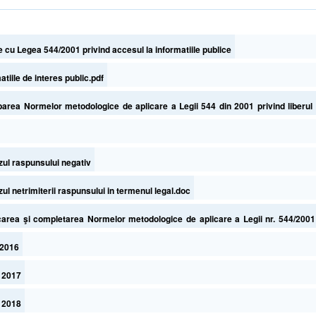
 cu Legea 544/2001 privind accesul la informatiile publice
tiile de interes public.pdf
ea Normelor metodologice de aplicare a Legii 544 din 2001 privind liberul a
zul raspunsului negativ
l netrimiterii raspunsului in termenul legal.doc
ea şi completarea Normelor metodologice de aplicare a Legii nr. 544/2001 p
vernului nr. 123/2002
 2016
l 2017
l 2018