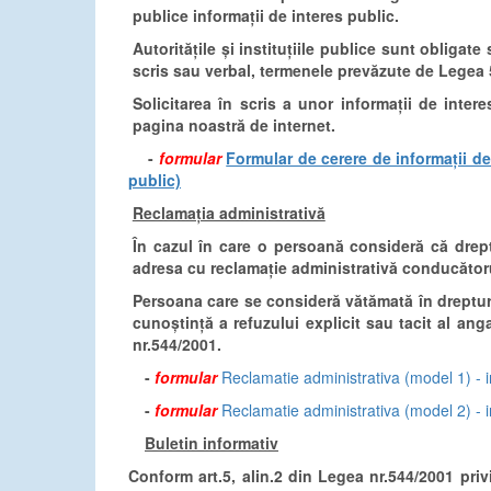
publice informații de interes public.
Autoritățile și instituțiile publice sunt obligate
scris sau verbal, termenele prevăzute de Legea 
Solicitarea în scris a unor informații de inte
pagina noastră de internet.
-
formular
Formular de cerere de informații de 
public)
Reclamația administrativă
În cazul în care o persoană consideră că dreptu
adresa cu reclamație administrativă conducătorului
Persoana care se consideră vătămată în drepturi
cunoștință a refuzului explicit sau tacit al anga
nr.544/2001.
-
formular
Reclamatie administrativa (model 1) - i
-
formular
Reclamatie administrativa (model 2) - in
Buletin informativ
Conform art.5, alin.2 din Legea nr.544/2001 priv