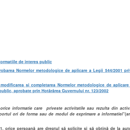
formatiile de interes public
obarea Normelor metodologice de aplicare a Legii 544/2001 priv
modificarea şi completarea Normelor metodologice de aplicare 
s public, aprobate prin Hotărârea Guvernului nr. 123/2002
rice informatie care priveste activitatile sau rezulta din activit
suportul ori de forma sau de modul de exprimare a informatiei
”(a
, orice persoană are dreptul să solicite și să obțină de la autorit