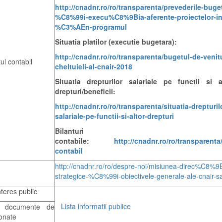
http://cnadnr.ro/ro/transparenta/prevederile-buge
%C8%99i-execu%C8%9Bia-aferente-proiectelor-in
%C3%AEn-programul
Situatia platilor (executie bugetara):
http://cnadnr.ro/ro/transparenta/bugetul-de-venitu
ul contabil
cheltuieli-al-cnair-2018
Situatia drepturilor salariale pe functii si 
drepturi/beneficii:
http://cnadnr.ro/ro/transparenta/situatia-drepturil
salariale-pe-functii-si-altor-drepturi
Bilanturi
contabile:
http://cnadnr.ro/ro/transparenta/
contabil
http://cnadnr.ro/ro/despre-noi/misiunea-direc%C8%9Bi
strategice-%C8%99i-obiectivele-generale-ale-cnair-s
teres public
Lista informatii publice
de documente de
ionate