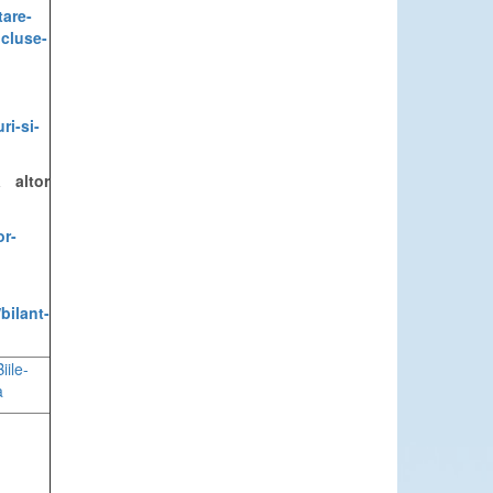
tare-
cluse-
ri-si-
a altor
or-
bilant-
ile-
a