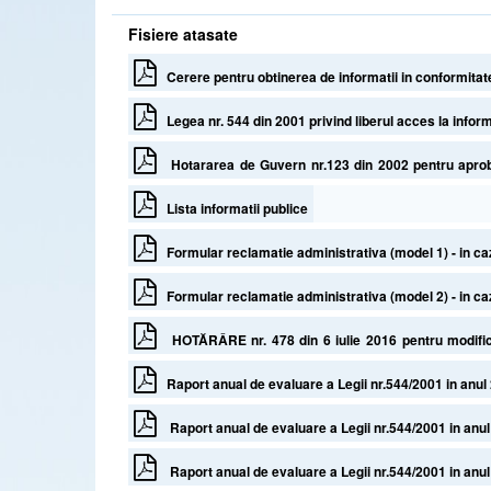
Fisiere atasate
Cerere pentru obtinerea de informatii in conformitate
Legea nr. 544 din 2001 privind liberul acces la informa
Hotararea de Guvern nr.123 din 2002 pentru aprobar
interes public
Lista informatii publice
Formular reclamatie administrativa (model 1) - in ca
Formular reclamatie administrativa (model 2) - in cazu
HOTĂRÂRE nr. 478 din 6 iulie 2016 pentru modificar
informaţiile de interes public, aprobate prin Hotărârea Gu
Raport anual de evaluare a Legii nr.544/2001 in anul
Raport anual de evaluare a Legii nr.544/2001 in anu
Raport anual de evaluare a Legii nr.544/2001 in anu