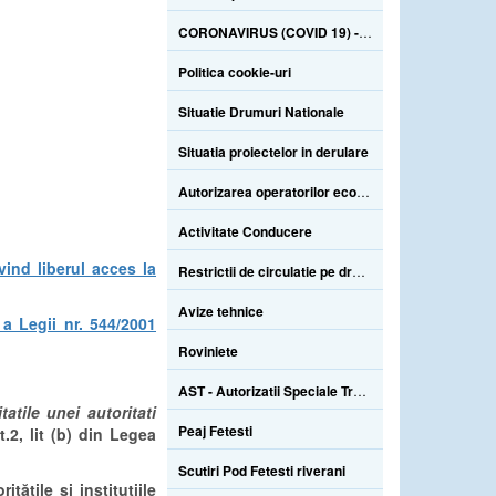
CORONAVIRUS (COVID 19) - Informatii utile si masuri autoprotectie
Politica cookie-uri
Situatie Drumuri Nationale
Situatia proiectelor in derulare
Autorizarea operatorilor economici specializati, a autovehiculelor de insotire si atestare a personalului specializat
Activitate Conducere
ind liberul acces la
Restrictii de circulatie pe drumurile nationale din romania
Avize tehnice
a Legii nr. 544/2001
Roviniete
AST - Autorizatii Speciale Transport
atile unei autoritati
Peaj Fetesti
rt.2, lit (b) din Legea
Scutiri Pod Fetesti riverani
ățile și instituțiile