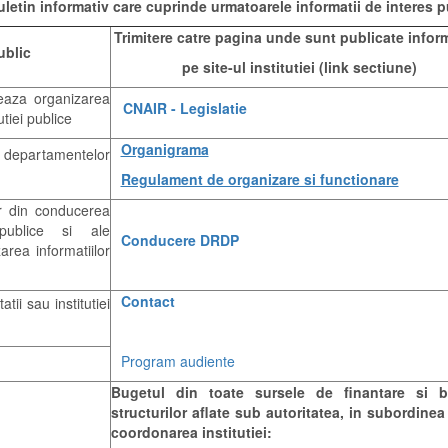
uletin
informativ care cuprinde urmatoarele informatii de interes pu
Trimitere catre pagina unde sunt publicate inform
ublic
pe site-ul institutiei (link sectiune)
eaza organizarea
CNAIR - Legislatie
utiei publice
Organigrama
le departamentelor
Regulament de organizare si functionare
r din conducerea
 publice si ale
Conducere DRDP
area informatiilor
Contact
tii sau institutiei
Program audiente
Bugetul din toate sursele de finantare si b
structurilor aflate sub autoritatea, in subordinea
coordonarea institutiei: