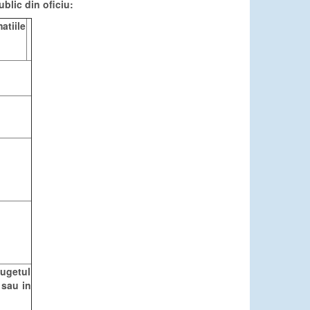
blic din oficiu:
atiile
ugetul
 sau in