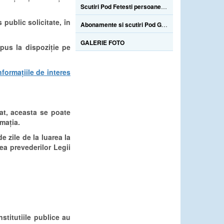
Scutiri Pod Fetesti persoane cu handicap
 public solicitate, în
Abonamente si scutiri Pod Giurgeni
GALERIE FOTO
 pus la dispoziție pe
nformațiile de interes
cat, aceasta se poate
rmația.
 zile de la luarea la
rea prevederilor Legii
institutiile publice au