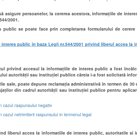
 să asigure persoanelor, la cererea acestora, informațiile de interes
544/2001.
res public se poate face prin completarea formularului de cerere
interes public în baza Legii nr.544/2001 privind liberul acces la i
l privind accesul la informațiile de interes public a fost încăl
 autorității sau instituției publice căreia i-a fost solicitată info
le sale, poate depune reclamația administrativă în termen de 30 de
jaților din cadrul autorității sau instituției publice pentru aplica
n cazul raspunsului negativ
 cazul netrimiterii raspunsului in termenul legal
ind liberul acces la informatiile de interes public,
autoritatile si 