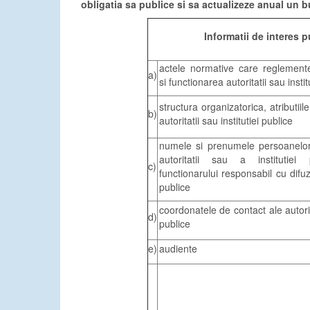
obligatia sa publice si sa actualizeze anual un b
Informatii de interes p
actele normative care reglement
a)
si functionarea autoritatii sau instit
structura organizatorica, atributii
b)
autoritatii sau institutiei publice
numele si prenumele persoanelo
autoritatii sau a institutiei
c)
functionarului responsabil cu difuz
publice
coordonatele de contact ale autorita
d)
publice
e)
audiente