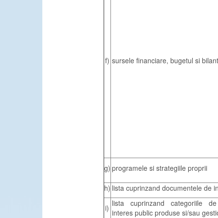
f)
sursele financiare, bugetul si bilant
g)
programele si strategiile proprii
h)
lista cuprinzand documentele de in
lista cuprinzand categoriile 
i)
interes public produse si/sau gest