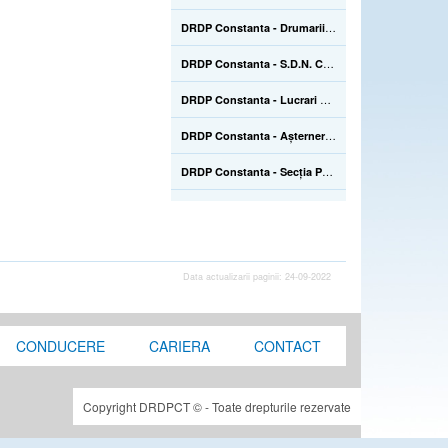
DRDP Constanta - Drumarii de la S.D.N. Călărași execută lucrări de instalare a unui post nou de înregistrare a traficului pe drumul național DN 3A, km 27+800 - 22.07.2020
DRDP Constanta - S.D.N. Constanța execută, în regie proprie, lucrări de montare parapet metalic pe drumul național DN 22, km 247+606 - 03.07.2020
DRDP Constanta - Lucrari executate de SDN Braila - curățare spațiu de parcare si reparații asfaltice - 03.07.2020
DRDP Constanta - Așternere mixtură asfaltică pe Podul Mangalia, situat pe drumul național DN 39, km 45+223-45+464 - 01.07.2020
DRDP Constanta - Secția Producție lucrează și pe drumul național DN 2C, km 60+020 - km 60+040, loc. Grivița (IL), unde execută lucrări de tratare burdușiri, tasări locale - 29.06.2020
DRDP Constanta - Lucrări de reparații asfaltice executate de S.D.N. Constanța, în regie proprie, pe drumul național DN 3, km 194+500 - 24.06.2020
DRDP Constanta - Diverse lucrări executate azi pe raza de administrare a S.D.N. Tulcea - 24.06.2020
Data actualizarii paginii: 24-09-2022
DRDP Constanta - Lucrări de reparații tasări locale efectuate de către Secția Producție pe drumul național DN 2C, la km 59 - 18.06.2020
DRDP Constanta - Aplicare marcaje rutiere pe drumul național DN 22D, km 47, partea dreaptă, între localitățile Horia - Atmagea (TL) - lucrări executate pe raza de administrare a S.D.N. Tulcea - 18.06.2020
CONDUCERE
CARIERA
CONTACT
DRDP Constanta - Diverse activități realizate azi de către S.D.N. Brăila - 15.06.2020
DRDP Constanta - Lucrari in perioada de garanție pe Podul Agigea, situat pe DN 39, km 8+988 - 11.06.2020
Copyright DRDPCT © - Toate drepturile rezervate
DRDP Constanta - Secția Autostrăzi continuă și azi lucrările de demontare/montare parapet metalic pe Autostrada A4, km 20, sensul Ovidiu - Agigea - 10.06.2020