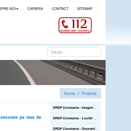
SPRE NOI
CARIERA
CONTACT
SITEMAP
Home
Proiecte
DRDP Constanta - Imagini de la lucrarile de construire a pasajului denivelat superior de la Drajna (CL), de pe DN 21, km 105+500 - 02.06.2022
executate pe raza de
DRDP Constanta - Lucrări de reparații la Podul Mangalia, pe drumul național DN 39, km 45+223-45+464 - 22.07.2020
DRDP Constanta - Drumarii Secției Autostrăzi se află pe Autostrada A2, unde efectuează în continuare înlocuirea parapetelor metalice avariate în urma accidentelor rutiere care sunt mai numeroase în sezonul estival - 22.07.2020