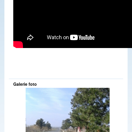
DRDP Constanta - Secția Producție așterne mixtură caldă pe drumul național DN 2C, la km 68-69, partea dreaptă loc. Amara (IL) - 30.03.2020
DRDP Constanta - Secția de Producție continuă lucrările de completare și aducere la cotă acostament pe drumul național DN 2C, km 64+000 - km 64+750, partea dreaptă, loc.Grivița (IL) - 02.06.2020
DRDP Constanta - Secția Autostrăzi înlocuiește parapetele metalice avariate în urma unor evenimente rutiere de pe tronsoanele din administrare de pe Autostrăzile A2 și A4 - 30.03.2020
DRDP Constanta - Secția de Producție continuă execuția treptelor de înfrățire pentru lărgire corp drum, în vederea realizării casetei de piatră.(loc. Grivița-IL) pe drumul național DN 2C, km 63+000÷km 61+700, partea stângă - 30.03.2020
DRDP Constanta - S.D.N. Brăila lucrează la demontarea plaselor parazăpezi de pe drumul național DN 21, km 54,loc.Bărăganu (BR) - 30.03.2020
DRDP Constanta - Drumarii Secției de Drumuri Naționale Călărași au executat lucrări de igienizare zonă drum pe drumul național DN 3A, km 1-26 si pe DN 3 km 70-86 - 30.03.2020
DRDP Constanta - NOI CURĂȚĂM ! TU PĂSTREAZĂ! Igienizare manuală a zonei drumului și spațiilor de parcare de pe drumurile naționale DN2A, km 16-66 și DN 21 km 60-81-lucrări executate de S.D.N. Slobozia - 06.03.2020
DRDP Constanta - Secția de Drumuri Naționale Călărași - District Lehliu-Dragoș Vodă - lucrări de montareremontare table indicatoare pe drumul național DN 3, între km 78 - 82 - 09.03.2020
DRDP Constanta - Revizie panouri parazăpezi efectuată pe drumul național DN 22A, km 3+300, dreapta, de către S.D.N. Tulcea - 18.02.2020
DRDP Constanta - Montare/înlocuire indicatoare rutiere pe Autostrada A2, km 206 (spațiu de servicii), sensul Constanța - București - lucrări executate de către Secția Autostrăzi - 18.02.2020
DRDP Constanta - Diverse activități desfășurate de către S.D.N. Brăila - 17.02.2020
DRDP Constanta - Montare indicatoare rutiere pe Autostrada A2, km 105, sensul București - Constanța - lucrări executate de S.D.N. Călărași (District Fetești) - 18.02.2020
DRDP Constanta - Igienizare spațiu parcare pe drumul național DN 3, km 107 - lucrări executate de S.D.N. Călărași - 13.12.2019
DRDP Constanta - Lucrări de înlocuire parapet median avariat de pe Autostrada A4, km 16+700, sensul Ovidiu - Agigea, executate în regie proprie de către Secția Autostrăzi - 17.02.2020
DRDP Constanta - Înlocuire parapet metalic avariat în urma unui eveniment rutier, pe Autostrada A4, la km 18+500 (sens Ovidiu - Agigea) - lucrări executate de Secția Autostrăzi - 11.12.2019
DRDP Constanta - Reparații rost compensare la Podul Giurgeni de pe drumul național DN 2A, km 113 + 754 - lucrări executate de S.D.N. Fetești - 11.12.2019
Galerie foto
DRDP Constanta - Lucrări executate de terți (S.C. Oyl Company Holding AG S.R.L.), pe raza de administrare a S.D.N. Slobozia - 10.12.2019
DRDP Constanta - Amenajare sens giratoriu pe drumul național DN 39, km 30+099, loc. 23 August - S.D.N. Constanța - 10.12.2019
DRDP Constanta - Lucrări de înlocuire parapet metalic deteriorat pe Autostrada A4, km 2+700, sensul Ovidiu - Agigea, executate de Secția Autostrăzi - 06.12.2019
DRDP Constanta - Înlocuire parapet metalic deteriorat pe Autostrada A2, km 160+500, sensul București-Constanța - lucrări executate de Secția Autostrăzi - 10.12.2019
DRDP Constanta - Montaj indicatoare rutiere în Nodul Rutier A4 - DN 2A (Ovidiu) - lucrări executate de către Secția Autostrăzi - 02.12.2019
DRDP Constanta - Cosire vegetație și tăiere lăstari pe drumul național DN 3A, km 1-5 - lucrări executate de S.D.N. Călărași - 05.12.2019
DRDP Constanta - Curățare rigolă mediană pe Autostrada A4, km 10+500 - lucrări executate de Secția Autostrăzi - 25.11.2019
DRDP Constanta - Secția Autostrăzi execută lucrări de întreținere a semnalizării rutiere verticale pe Autostrăzile A2 și A4, ambele sensuri de mers - 27.11.2019
DRDP Constanta - Completare acostament pe drumul național DN 2C (între loc. Amara - Grivița, IL), unde au fost executate reparații asfaltice prin reciclare la rece - lucrări executate, în regie proprie, de către Secția Producție - 20.11.2019
DRDP Constanta - Secția Producție execută, de asemenea, reparații asfaltice pe drumul național DN 3A (Bărăganu-Fetești, IL). Imagini de la km 75+350, partea stângă - 20.11.2019