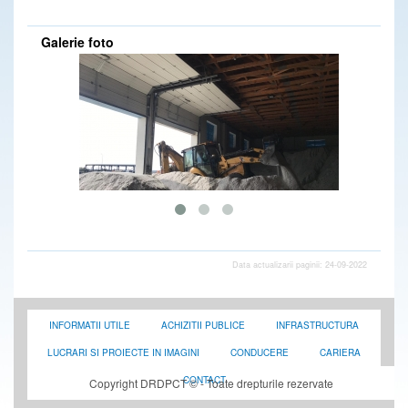
DRDP Constanta - Secția Producție așterne mixtură caldă pe drumul național DN 2C, la km 68-69, partea dreaptă loc. Amara (IL) - 30.03.2020
DRDP Constanta - Secția de Producție continuă lucrările de completare și aducere la cotă acostament pe drumul național DN 2C, km 64+000 - km 64+750, partea dreaptă, loc.Grivița (IL) - 02.06.2020
Galerie foto
DRDP Constanta - Secția Autostrăzi înlocuiește parapetele metalice avariate în urma unor evenimente rutiere de pe tronsoanele din administrare de pe Autostrăzile A2 și A4 - 30.03.2020
DRDP Constanta - Secția de Producție continuă execuția treptelor de înfrățire pentru lărgire corp drum, în vederea realizării casetei de piatră.(loc. Grivița-IL) pe drumul național DN 2C, km 63+000÷km 61+700, partea stângă - 30.03.2020
DRDP Constanta - S.D.N. Brăila lucrează la demontarea plaselor parazăpezi de pe drumul național DN 21, km 54,loc.Bărăganu (BR) - 30.03.2020
DRDP Constanta - Drumarii Secției de Drumuri Naționale Călărași au executat lucrări de igienizare zonă drum pe drumul național DN 3A, km 1-26 si pe DN 3 km 70-86 - 30.03.2020
DRDP Constanta - NOI CURĂȚĂM ! TU PĂSTREAZĂ! Igienizare manuală a zonei drumului și spațiilor de parcare de pe drumurile naționale DN2A, km 16-66 și DN 21 km 60-81-lucrări executate de S.D.N. Slobozia - 06.03.2020
DRDP Constanta - Secția de Drumuri Naționale Călărași - District Lehliu-Dragoș Vodă - lucrări de montareremontare table indicatoare pe drumul național DN 3, între km 78 - 82 - 09.03.2020
DRDP Constanta - Revizie panouri parazăpezi efectuată pe drumul național DN 22A, km 3+300, dreapta, de către S.D.N. Tulcea - 18.02.2020
DRDP Constanta - Montare/înlocuire indicatoare rutiere pe Autostrada A2, km 206 (spațiu de servicii), sensul Constanța - București - lucrări executate de către Secția Autostrăzi - 18.02.2020
DRDP Constanta - Diverse activități desfășurate de către S.D.N. Brăila - 17.02.2020
DRDP Constanta - Montare indicatoare rutiere pe Autostrada A2, km 105, sensul București - Constanța - lucrări executate de S.D.N. Călărași (District Fetești) - 18.02.2020
DRDP Constanta - Igienizare spațiu parcare pe drumul național DN 3, km 107 - lucrări executate de S.D.N. Călărași - 13.12.2019
DRDP Constanta - Lucrări de înlocuire parapet median avariat de pe Autostrada A4, km 16+700, sensul Ovidiu - Agigea, executate în regie proprie de către Secția Autostrăzi - 17.02.2020
DRDP Constanta - Înlocuire parapet metalic avariat în urma unui eveniment rutier, pe Autostrada A4, la km 18+500 (sens Ovidiu - Agigea) - lucrări executate de Secția Autostrăzi - 11.12.2019
DRDP Constanta - Reparații rost compensare la Podul Giurgeni de pe drumul național DN 2A, km 113 + 754 - lucrări executate de S.D.N. Fetești - 11.12.2019
Data actualizarii paginii: 24-09-2022
DRDP Constanta - Lucrări executate de terți (S.C. Oyl Company Holding AG S.R.L.), pe raza de administrare a S.D.N. Slobozia - 10.12.2019
DRDP Constanta - Amenajare sens giratoriu pe drumul național DN 39, km 30+099, loc. 23 August - S.D.N. Constanța - 10.12.2019
DRDP Constanta - Lucrări de înlocuire parapet metalic deteriorat pe Autostrada A4, km 2+700, sensul Ovidiu - Agigea, executate de Secția Autostrăzi - 06.12.2019
DRDP Constanta - Înlocuire parapet metalic deteriorat pe Autostrada A2, km 160+500, sensul București-Constanța - lucrări executate de Secția Autostrăzi - 10.12.2019
INFORMATII UTILE
ACHIZITII PUBLICE
INFRASTRUCTURA
DRDP Constanta - Montaj indicatoare rutiere în Nodul Rutier A4 - DN 2A (Ovidiu) - lucrări executate de către Secția Autostrăzi - 02.12.2019
DRDP Constanta - Cosire vegetație și tăiere lăstari pe drumul național DN 3A, km 1-5 - lucrări executate de S.D.N. Călărași - 05.12.2019
LUCRARI SI PROIECTE IN IMAGINI
CONDUCERE
CARIERA
DRDP Constanta - Curățare rigolă mediană pe Autostrada A4, km 10+500 - lucrări executate de Secția Autostrăzi - 25.11.2019
DRDP Constanta - Secția Autostrăzi execută lucrări de întreținere a semnalizării rutiere verticale pe Autostrăzile A2 și A4, ambele sensuri de mers - 27.11.2019
CONTACT
Copyright DRDPCT © - Toate drepturile rezervate
DRDP Constanta - Completare acostament pe drumul național DN 2C (între loc. Amara - Grivița, IL), unde au fost executate reparații asfaltice prin reciclare la rece - lucrări executate, în regie proprie, de către Secția Producție - 20.11.2019
DRDP Constanta - Secția Producție execută, de asemenea, reparații asfaltice pe drumul național DN 3A (Bărăganu-Fetești, IL). Imagini de la km 75+350, partea stângă - 20.11.2019