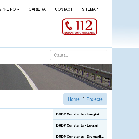
SPRE NOI
CARIERA
CONTACT
SITEMAP
Home
Proiecte
DRDP Constanta - Imagini de la lucrarile de construire a pasajului denivelat superior de la Drajna (CL), de pe DN 21, km 105+500 - 02.06.2022
DRDP Constanta - Lucrări de reparații la Podul Mangalia, pe drumul național DN 39, km 45+223-45+464 - 22.07.2020
DRDP Constanta - Drumarii Secției Autostrăzi se află pe Autostrada A2, unde efectuează în continuare înlocuirea parapetelor metalice avariate în urma accidentelor rutiere care sunt mai numeroase în sezonul estival - 22.07.2020