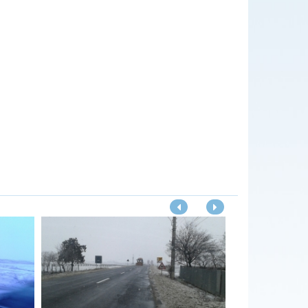
DRDP Constanta - Curățare rigolă mediană pe Autostrada A4, km 10+500 - lucrări executate de Secția Autostrăzi - 25.11.2019
DRDP Constanta - Secția Producție execută, de asemenea, reparații asfaltice pe drumul național DN 3A (Bărăganu-Fetești, IL). Imagini de la km 75+350, partea stângă - 20.11.2019
DRDP Constanta - Completare acostament pe drumul național DN 2C (între loc. Amara - Grivița, IL), unde au fost executate reparații asfaltice prin reciclare la rece - lucrări executate, în regie proprie, de către Secția Producție - 20.11.2019
DRDP Constanta - Activități specifice de pregătire a sezonului de iarnă, executate de S.D.N. Brăila - 20.11.2019
DRDP Constanta - Montaj panouri parazăpezi pe drumul național DN 3B, km 81+000 - 82+000 - lucrări executate de S.D.N. Slobozia - 19.11.2019
DRDP Constanta - Curățare suprafețe asfaltice - pasaj rutier Neptun situat pe drumul național DN 39, km 38+038 - lucrări desfășurate de S.D.N. Fetești - 19.11.2019
DRDP Constanta - Reparații la gardul de protecție de pe Autostrada A2. Imagini de la km 195, sensul București-Constanța - lucrări executate de Secția Autostrăzi - 19.11.2019
DRDP Constanta - Completare acostament pe drumul național DN 2C (loc. Amara - Grivița IL), unde au fost executate reparații asfaltice prin reciclare la rece - lucrări executate de Secția Producție - 19.11.2019
DRDP Constanta - Alte activități specifice de pregătire a sezonului de iarnă desfășurate de S.D.N. Brăila - 19.11.2019
DRDP Constanta - Refacere sistem rutier DN 22H - Varianta de ocolire Oraș Babadag - Așternere strat de legătură - lucrări executate pe raza de administrare a S.D.N. Tulcea - 18.11.2019
DRDP Constanta - Reparații rigole pe drumul național DN 22A, km 77-78 - lucrări executate de S.D.N. Constanța - 18.11.2019
DRDP Constanta - Lucrări de reparații asfaltice executate de Secția Producție a D.R.D.P. Constanța pe drumul național DN 3A, km 76+000 - 75+500 - Bărăgan-Fetești (IL) - 18.11.2019