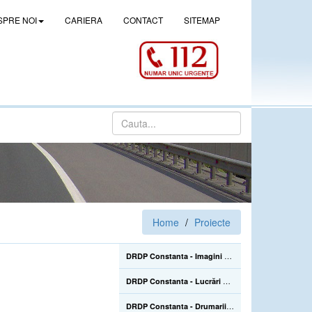
SPRE NOI
CARIERA
CONTACT
SITEMAP
Home
Proiecte
DRDP Constanta - Imagini de la lucrarile de construire a pasajului denivelat superior de la Drajna (CL), de pe DN 21, km 105+500 - 02.06.2022
DRDP Constanta - Lucrări de reparații la Podul Mangalia, pe drumul național DN 39, km 45+223-45+464 - 22.07.2020
DRDP Constanta - Drumarii Secției Autostrăzi se află pe Autostrada A2, unde efectuează în continuare înlocuirea parapetelor metalice avariate în urma accidentelor rutiere care sunt mai numeroase în sezonul estival - 22.07.2020