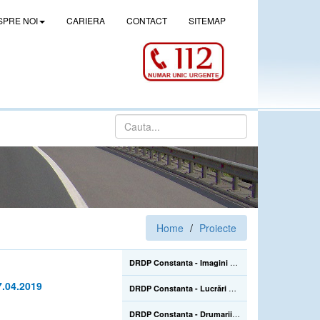
SPRE NOI
CARIERA
CONTACT
SITEMAP
Home
Proiecte
DRDP Constanta - Imagini de la lucrarile de construire a pasajului denivelat superior de la Drajna (CL), de pe DN 21, km 105+500 - 02.06.2022
7.04.2019
DRDP Constanta - Lucrări de reparații la Podul Mangalia, pe drumul național DN 39, km 45+223-45+464 - 22.07.2020
DRDP Constanta - Drumarii Secției Autostrăzi se află pe Autostrada A2, unde efectuează în continuare înlocuirea parapetelor metalice avariate în urma accidentelor rutiere care sunt mai numeroase în sezonul estival - 22.07.2020