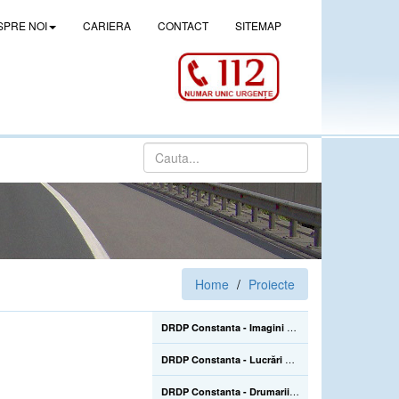
SPRE NOI
CARIERA
CONTACT
SITEMAP
Home
Proiecte
DRDP Constanta - Imagini de la lucrarile de construire a pasajului denivelat superior de la Drajna (CL), de pe DN 21, km 105+500 - 02.06.2022
DRDP Constanta - Lucrări de reparații la Podul Mangalia, pe drumul național DN 39, km 45+223-45+464 - 22.07.2020
DRDP Constanta - Drumarii Secției Autostrăzi se află pe Autostrada A2, unde efectuează în continuare înlocuirea parapetelor metalice avariate în urma accidentelor rutiere care sunt mai numeroase în sezonul estival - 22.07.2020