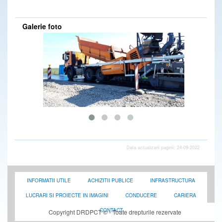
DRDP Constanta - Secția Producție așterne mixtură caldă pe drumul național DN 2C, la km 68-69, partea dreaptă loc. Amara (IL) - 30.03.2020
DRDP Constanta - Secția de Producție continuă lucrările de completare și aducere la cotă acostament pe drumul național DN 2C, km 64+000 - km 64+750, partea dreaptă, loc.Grivița (IL) - 02.06.2020
Galerie foto
DRDP Constanta - Secția Autostrăzi înlocuiește parapetele metalice avariate în urma unor evenimente rutiere de pe tronsoanele din administrare de pe Autostrăzile A2 și A4 - 30.03.2020
DRDP Constanta - Secția de Producție continuă execuția treptelor de înfrățire pentru lărgire corp drum, în vederea realizării casetei de piatră.(loc. Grivița-IL) pe drumul național DN 2C, km 63+000÷km 61+700, partea stângă - 30.03.2020
DRDP Constanta - S.D.N. Brăila lucrează la demontarea plaselor parazăpezi de pe drumul național DN 21, km 54,loc.Bărăganu (BR) - 30.03.2020
DRDP Constanta - Drumarii Secției de Drumuri Naționale Călărași au executat lucrări de igienizare zonă drum pe drumul național DN 3A, km 1-26 si pe DN 3 km 70-86 - 30.03.2020
DRDP Constanta - NOI CURĂȚĂM ! TU PĂSTREAZĂ! Igienizare manuală a zonei drumului și spațiilor de parcare de pe drumurile naționale DN2A, km 16-66 și DN 21 km 60-81-lucrări executate de S.D.N. Slobozia - 06.03.2020
DRDP Constanta - Secția de Drumuri Naționale Călărași - District Lehliu-Dragoș Vodă - lucrări de montareremontare table indicatoare pe drumul național DN 3, între km 78 - 82 - 09.03.2020
DRDP Constanta - Revizie panouri parazăpezi efectuată pe drumul național DN 22A, km 3+300, dreapta, de către S.D.N. Tulcea - 18.02.2020
DRDP Constanta - Montare/înlocuire indicatoare rutiere pe Autostrada A2, km 206 (spațiu de servicii), sensul Constanța - București - lucrări executate de către Secția Autostrăzi - 18.02.2020
DRDP Constanta - Diverse activități desfășurate de către S.D.N. Brăila - 17.02.2020
DRDP Constanta - Montare indicatoare rutiere pe Autostrada A2, km 105, sensul București - Constanța - lucrări executate de S.D.N. Călărași (District Fetești) - 18.02.2020
DRDP Constanta - Igienizare spațiu parcare pe drumul național DN 3, km 107 - lucrări executate de S.D.N. Călărași - 13.12.2019
DRDP Constanta - Lucrări de înlocuire parapet median avariat de pe Autostrada A4, km 16+700, sensul Ovidiu - Agigea, executate în regie proprie de către Secția Autostrăzi - 17.02.2020
DRDP Constanta - Înlocuire parapet metalic avariat în urma unui eveniment rutier, pe Autostrada A4, la km 18+500 (sens Ovidiu - Agigea) - lucrări executate de Secția Autostrăzi - 11.12.2019
DRDP Constanta - Reparații rost compensare la Podul Giurgeni de pe drumul național DN 2A, km 113 + 754 - lucrări executate de S.D.N. Fetești - 11.12.2019
Data actualizarii paginii: 24-09-2022
DRDP Constanta - Lucrări executate de terți (S.C. Oyl Company Holding AG S.R.L.), pe raza de administrare a S.D.N. Slobozia - 10.12.2019
DRDP Constanta - Amenajare sens giratoriu pe drumul național DN 39, km 30+099, loc. 23 August - S.D.N. Constanța - 10.12.2019
DRDP Constanta - Lucrări de înlocuire parapet metalic deteriorat pe Autostrada A4, km 2+700, sensul Ovidiu - Agigea, executate de Secția Autostrăzi - 06.12.2019
DRDP Constanta - Înlocuire parapet metalic deteriorat pe Autostrada A2, km 160+500, sensul București-Constanța - lucrări executate de Secția Autostrăzi - 10.12.2019
INFORMATII UTILE
ACHIZITII PUBLICE
INFRASTRUCTURA
DRDP Constanta - Montaj indicatoare rutiere în Nodul Rutier A4 - DN 2A (Ovidiu) - lucrări executate de către Secția Autostrăzi - 02.12.2019
DRDP Constanta - Cosire vegetație și tăiere lăstari pe drumul național DN 3A, km 1-5 - lucrări executate de S.D.N. Călărași - 05.12.2019
LUCRARI SI PROIECTE IN IMAGINI
CONDUCERE
CARIERA
DRDP Constanta - Curățare rigolă mediană pe Autostrada A4, km 10+500 - lucrări executate de Secția Autostrăzi - 25.11.2019
DRDP Constanta - Secția Autostrăzi execută lucrări de întreținere a semnalizării rutiere verticale pe Autostrăzile A2 și A4, ambele sensuri de mers - 27.11.2019
CONTACT
Copyright DRDPCT © - Toate drepturile rezervate
DRDP Constanta - Completare acostament pe drumul național DN 2C (între loc. Amara - Grivița, IL), unde au fost executate reparații asfaltice prin reciclare la rece - lucrări executate, în regie proprie, de către Secția Producție - 20.11.2019
DRDP Constanta - Secția Producție execută, de asemenea, reparații asfaltice pe drumul național DN 3A (Bărăganu-Fetești, IL). Imagini de la km 75+350, partea stângă - 20.11.2019