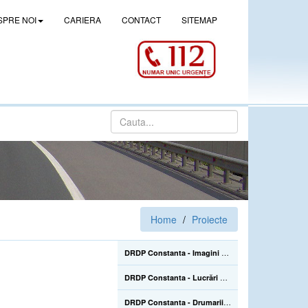
SPRE NOI
CARIERA
CONTACT
SITEMAP
Home
Proiecte
DRDP Constanta - Imagini de la lucrarile de construire a pasajului denivelat superior de la Drajna (CL), de pe DN 21, km 105+500 - 02.06.2022
DRDP Constanta - Lucrări de reparații la Podul Mangalia, pe drumul național DN 39, km 45+223-45+464 - 22.07.2020
DRDP Constanta - Drumarii Secției Autostrăzi se află pe Autostrada A2, unde efectuează în continuare înlocuirea parapetelor metalice avariate în urma accidentelor rutiere care sunt mai numeroase în sezonul estival - 22.07.2020