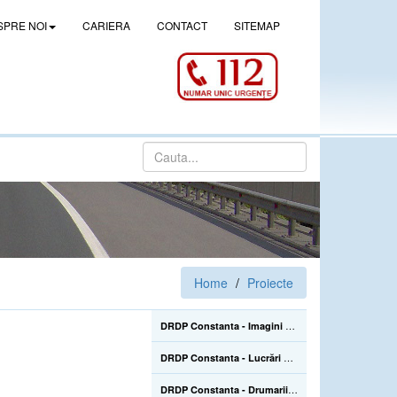
SPRE NOI
CARIERA
CONTACT
SITEMAP
Home
Proiecte
DRDP Constanta - Imagini de la lucrarile de construire a pasajului denivelat superior de la Drajna (CL), de pe DN 21, km 105+500 - 02.06.2022
DRDP Constanta - Lucrări de reparații la Podul Mangalia, pe drumul național DN 39, km 45+223-45+464 - 22.07.2020
DRDP Constanta - Drumarii Secției Autostrăzi se află pe Autostrada A2, unde efectuează în continuare înlocuirea parapetelor metalice avariate în urma accidentelor rutiere care sunt mai numeroase în sezonul estival - 22.07.2020