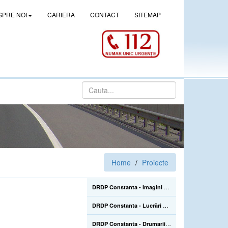
SPRE NOI
CARIERA
CONTACT
SITEMAP
Home
Proiecte
DRDP Constanta - Imagini de la lucrarile de construire a pasajului denivelat superior de la Drajna (CL), de pe DN 21, km 105+500 - 02.06.2022
DRDP Constanta - Lucrări de reparații la Podul Mangalia, pe drumul național DN 39, km 45+223-45+464 - 22.07.2020
DRDP Constanta - Drumarii Secției Autostrăzi se află pe Autostrada A2, unde efectuează în continuare înlocuirea parapetelor metalice avariate în urma accidentelor rutiere care sunt mai numeroase în sezonul estival - 22.07.2020