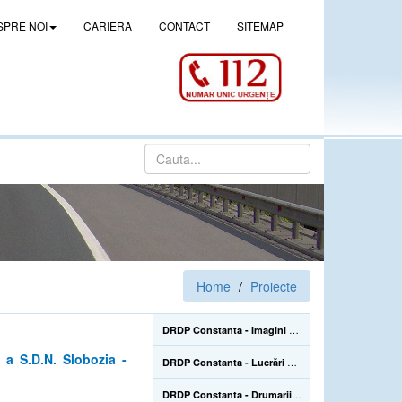
SPRE NOI
CARIERA
CONTACT
SITEMAP
Home
Proiecte
DRDP Constanta - Imagini de la lucrarile de construire a pasajului denivelat superior de la Drajna (CL), de pe DN 21, km 105+500 - 02.06.2022
 a S.D.N. Slobozia -
DRDP Constanta - Lucrări de reparații la Podul Mangalia, pe drumul național DN 39, km 45+223-45+464 - 22.07.2020
DRDP Constanta - Drumarii Secției Autostrăzi se află pe Autostrada A2, unde efectuează în continuare înlocuirea parapetelor metalice avariate în urma accidentelor rutiere care sunt mai numeroase în sezonul estival - 22.07.2020