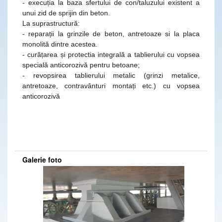
- execuția la baza sfertului de con/taluzului existent a
DRDP Constanta - Secția Producție așterne mixtură caldă pe drumul național DN 2C, la km 68-69, partea dreaptă loc. Amara (IL) - 30.03.2020
DRDP Constanta - Secția de Producție continuă lucrările de completare și aducere la cotă acostament pe drumul național DN 2C, km 64+000 - km 64+750, partea dreaptă, loc.Grivița (IL) - 02.06.2020
unui zid de sprijin din beton.
La suprastructură:
DRDP Constanta - Secția Autostrăzi înlocuiește parapetele metalice avariate în urma unor evenimente rutiere de pe tronsoanele din administrare de pe Autostrăzile A2 și A4 - 30.03.2020
DRDP Constanta - Secția de Producție continuă execuția treptelor de înfrățire pentru lărgire corp drum, în vederea realizării casetei de piatră.(loc. Grivița-IL) pe drumul național DN 2C, km 63+000÷km 61+700, partea stângă - 30.03.2020
- reparații la grinzile de beton, antretoaze si la placa
DRDP Constanta - S.D.N. Brăila lucrează la demontarea plaselor parazăpezi de pe drumul național DN 21, km 54,loc.Bărăganu (BR) - 30.03.2020
DRDP Constanta - Drumarii Secției de Drumuri Naționale Călărași au executat lucrări de igienizare zonă drum pe drumul național DN 3A, km 1-26 si pe DN 3 km 70-86 - 30.03.2020
monolită dintre acestea.
- curățarea și protectia integrală a tablierului cu vopsea
DRDP Constanta - NOI CURĂȚĂM ! TU PĂSTREAZĂ! Igienizare manuală a zonei drumului și spațiilor de parcare de pe drumurile naționale DN2A, km 16-66 și DN 21 km 60-81-lucrări executate de S.D.N. Slobozia - 06.03.2020
DRDP Constanta - Secția de Drumuri Naționale Călărași - District Lehliu-Dragoș Vodă - lucrări de montareremontare table indicatoare pe drumul național DN 3, între km 78 - 82 - 09.03.2020
specială anticorozivă pentru betoane;
- revopsirea tablierului metalic (grinzi metalice,
DRDP Constanta - Revizie panouri parazăpezi efectuată pe drumul național DN 22A, km 3+300, dreapta, de către S.D.N. Tulcea - 18.02.2020
DRDP Constanta - Montare/înlocuire indicatoare rutiere pe Autostrada A2, km 206 (spațiu de servicii), sensul Constanța - București - lucrări executate de către Secția Autostrăzi - 18.02.2020
antretoaze, contravânturi montați etc.) cu vopsea
anticorozivă
DRDP Constanta - Diverse activități desfășurate de către S.D.N. Brăila - 17.02.2020
DRDP Constanta - Montare indicatoare rutiere pe Autostrada A2, km 105, sensul București - Constanța - lucrări executate de S.D.N. Călărași (District Fetești) - 18.02.2020
DRDP Constanta - Igienizare spațiu parcare pe drumul național DN 3, km 107 - lucrări executate de S.D.N. Călărași - 13.12.2019
DRDP Constanta - Lucrări de înlocuire parapet median avariat de pe Autostrada A4, km 16+700, sensul Ovidiu - Agigea, executate în regie proprie de către Secția Autostrăzi - 17.02.2020
DRDP Constanta - Înlocuire parapet metalic avariat în urma unui eveniment rutier, pe Autostrada A4, la km 18+500 (sens Ovidiu - Agigea) - lucrări executate de Secția Autostrăzi - 11.12.2019
DRDP Constanta - Reparații rost compensare la Podul Giurgeni de pe drumul național DN 2A, km 113 + 754 - lucrări executate de S.D.N. Fetești - 11.12.2019
DRDP Constanta - Lucrări executate de terți (S.C. Oyl Company Holding AG S.R.L.), pe raza de administrare a S.D.N. Slobozia - 10.12.2019
DRDP Constanta - Amenajare sens giratoriu pe drumul național DN 39, km 30+099, loc. 23 August - S.D.N. Constanța - 10.12.2019
Galerie foto
DRDP Constanta - Lucrări de înlocuire parapet metalic deteriorat pe Autostrada A4, km 2+700, sensul Ovidiu - Agigea, executate de Secția Autostrăzi - 06.12.2019
DRDP Constanta - Înlocuire parapet metalic deteriorat pe Autostrada A2, km 160+500, sensul București-Constanța - lucrări executate de Secția Autostrăzi - 10.12.2019
DRDP Constanta - Montaj indicatoare rutiere în Nodul Rutier A4 - DN 2A (Ovidiu) - lucrări executate de către Secția Autostrăzi - 02.12.2019
DRDP Constanta - Cosire vegetație și tăiere lăstari pe drumul național DN 3A, km 1-5 - lucrări executate de S.D.N. Călărași - 05.12.2019
DRDP Constanta - Curățare rigolă mediană pe Autostrada A4, km 10+500 - lucrări executate de Secția Autostrăzi - 25.11.2019
DRDP Constanta - Secția Autostrăzi execută lucrări de întreținere a semnalizării rutiere verticale pe Autostrăzile A2 și A4, ambele sensuri de mers - 27.11.2019
DRDP Constanta - Completare acostament pe drumul național DN 2C (între loc. Amara - Grivița, IL), unde au fost executate reparații asfaltice prin reciclare la rece - lucrări executate, în regie proprie, de către Secția Producție - 20.11.2019
DRDP Constanta - Secția Producție execută, de asemenea, reparații asfaltice pe drumul național DN 3A (Bărăganu-Fetești, IL). Imagini de la km 75+350, partea stângă - 20.11.2019