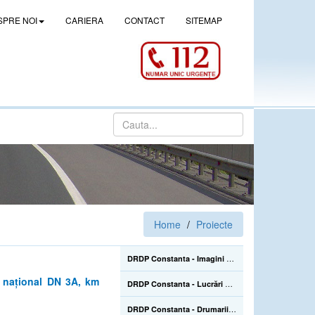
SPRE NOI
CARIERA
CONTACT
SITEMAP
Home
Proiecte
DRDP Constanta - Imagini de la lucrarile de construire a pasajului denivelat superior de la Drajna (CL), de pe DN 21, km 105+500 - 02.06.2022
l național DN 3A, km
DRDP Constanta - Lucrări de reparații la Podul Mangalia, pe drumul național DN 39, km 45+223-45+464 - 22.07.2020
DRDP Constanta - Drumarii Secției Autostrăzi se află pe Autostrada A2, unde efectuează în continuare înlocuirea parapetelor metalice avariate în urma accidentelor rutiere care sunt mai numeroase în sezonul estival - 22.07.2020